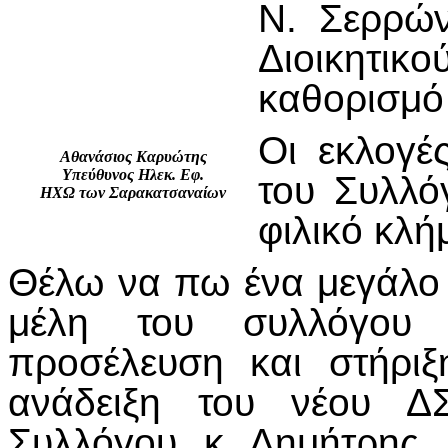
Ν. Σερρών
Διοικητ
καθορισμό
Οι εκλογέ
Αθανάσιος Καρυώτης
Υπεύθυνος Ηλεκ. Εφ.
του Συλλό
ΗΧΩ των Σαρακατσαναίων
φιλικό κλή
Θέλω να πω ένα μεγάλο 
μέλη του συλλόγου 
προσέλευση και στήρι
ανάδειξη του νέου Δ
Συλλόγου κ Δημήτρης 