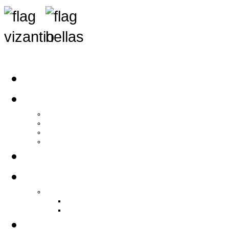
Αρχική
Αρθρογραφία
Τελευταία Νέα
Νέα Συλλόγων
Γενικά Άρθρα
Ειδήσεις - Σχόλια - Κοινωνικά
Ιστορίες Ζωής
Π.Ο.Σ.Σ.
Ιστορία Π.Ο.Σ.Σ.
Ιστορικό Ίδρυσης Π.Ο.Σ.Σ.
Βιογραφικό Π.Ο.Σ.Σ.
Χορηγοί