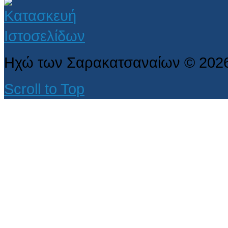
Ηχώ των Σαρακατσαναίων
©
202
Scroll to Top