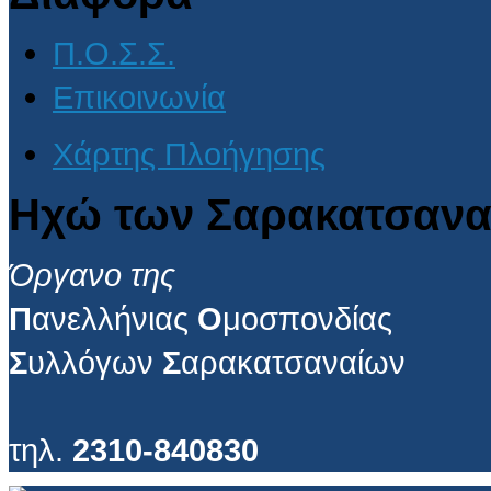
Π.Ο.Σ.Σ.
Επικοινωνία
Χάρτης Πλοήγησης
Ηχώ των Σαρακατσανα
Όργανο της
Π
ανελλήνιας
Ο
μοσπονδίας
Σ
υλλόγων
Σ
αρακατσαναίων
τηλ.
2310-840830