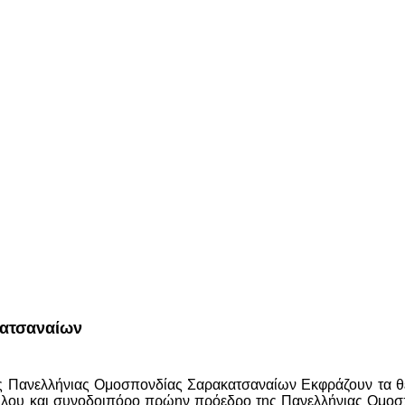
κατσαναίων
ς Πανελλήνιας Ομοσπονδίας Σαρακατσαναίων Εκφράζουν τα θερ
λου και συνοδοιπόρο πρώην πρόεδρο της Πανελλήνιας Ομοσ