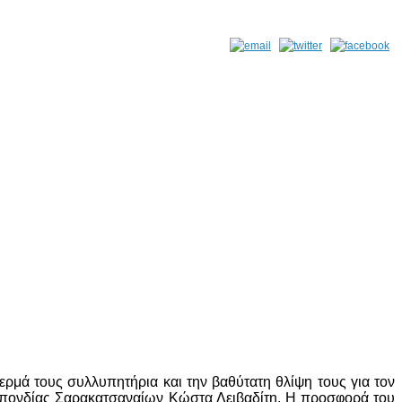
μά τους συλλυπητήρια και την βαθύτατη θλίψη τους για τον
πονδίας Σαρακατσαναίων Κώστα Λειβαδίτη. Η προσφορά του