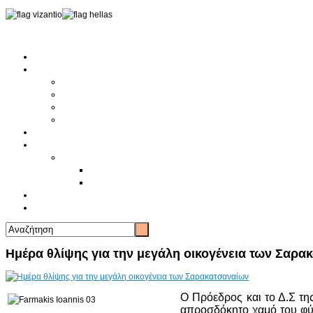
Αρχική
Αρθρογραφία
Τελευταία Νέα
Νέα Συλλόγων
Γενικά Άρθρα
Ειδήσεις - Σχόλια - Κοινωνικά
Ιστορίες Ζωής
Π.Ο.Σ.Σ.
Ιστορία Π.Ο.Σ.Σ.
Ιστορικό Ίδρυσης Π.Ο.Σ.Σ.
Βιογραφικό Π.Ο.Σ.Σ.
Χορηγοί
Επικοινωνία
Ημέρα θλίψης για την μεγάλη οικογένεια των Σαρα
Ο Πρόεδρος και το Δ.Σ τη
απροσδόκητο χαμό του φύ