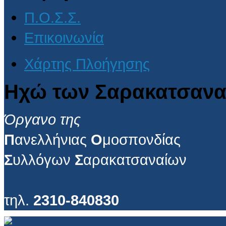
Π.Ο.Σ.Σ.
Επικοινωνία
Χάρτης Πλοήγησης
Ηχώ των Σαρακατσανα
Όργανο της
Π
ανελλήνιας
Ο
μοσπονδίας
Σ
υλλόγων
Σ
αρακατσαναίων
τηλ.
2310-840830