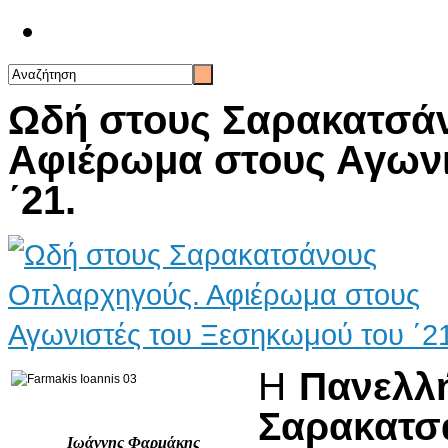
Επικοινωνία
Ωδή στους Σαρακατσά
Αφιέρωμα στους Αγωνι
΄21.
Η
Πανελλ
Σαρακατσ
Ιωάννης Φαρμάκης