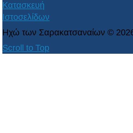
Ηχώ των Σαρακατσαναίων
©
202
Scroll to Top