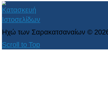
Ηχώ των Σαρακατσαναίων
©
202
Scroll to Top