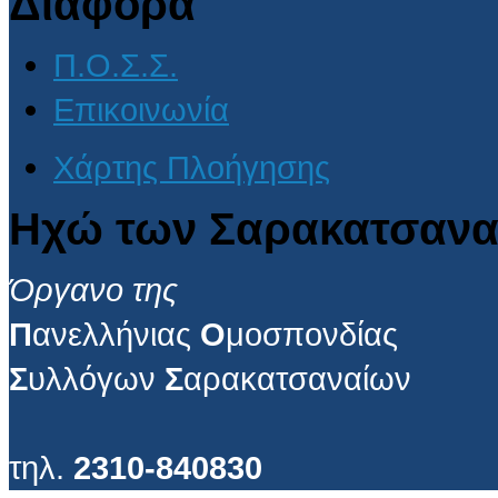
Διάφορα
Π.Ο.Σ.Σ.
Επικοινωνία
Χάρτης Πλοήγησης
Ηχώ των Σαρακατσανα
Όργανο της
Π
ανελλήνιας
Ο
μοσπονδίας
Σ
υλλόγων
Σ
αρακατσαναίων
τηλ.
2310-840830