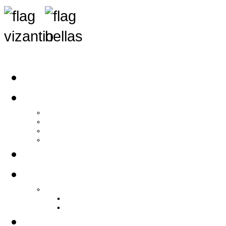
Αρχική
Αρθρογραφία
Τελευταία Νέα
Νέα Συλλόγων
Γενικά Άρθρα
Ειδήσεις - Σχόλια - Κοινωνικά
Ιστορίες Ζωής
Π.Ο.Σ.Σ.
Ιστορία Π.Ο.Σ.Σ.
Ιστορικό Ίδρυσης Π.Ο.Σ.Σ.
Βιογραφικό Π.Ο.Σ.Σ.
Χορηγοί