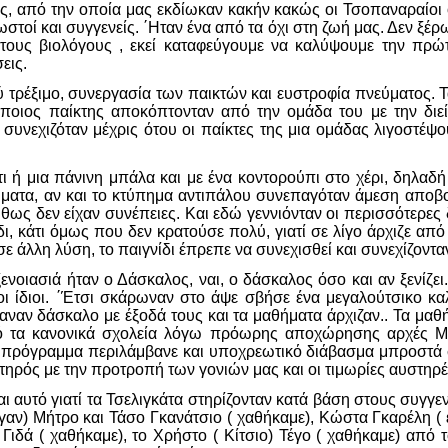
, από την οποία μας εκδίωκαν κακήν κακώς οι Τσοπαναραίοι ότ
τοί και συγγενείς. ΄Ηταν ένα από τα όχι στη ζωή μας. Δεν ξέρω 
ους βιολόγους , εκεί καταφεύγουμε να καλύψουμε την πρώτη
εις.
 τρέξιμο, συνεργασία των παικτών και ευστροφία πνεύματος. Τ
οιος παίκτης αποκόπτονταν από την ομάδα του με την διε
 συνεχιζόταν μέχρις ότου οι παίκτες της μια ομάδας λιγοστέ
ύτι ή μια πάνινη μπάλα και με ένα κοντορούπι στο χέρι, δηλ
χήματα, αν και το κτύπημα αντιπάλου συνεπαγόταν άμεση αποβολ
ήθως δεν είχαν συνέπειες. Και εδώ γεννιόνταν οι περισσότερες 
ίδι, κάτι όμως που δεν κρατούσε πολύ, γιατί σε λίγο άρχιζε από
 άλλη λύση, το παιγνίδι έπρεπε να συνεχισθεί και συνεχίζονταν
ενοιασιά ήταν ο Δάσκαλος, ναι, ο δάσκαλος όσο και αν ξενίζε
οι ίδιοι. ΄Έτσι σκάρωναν στο άψε σβήσε ένα μεγαλούτσικο καλ
αν δάσκαλο με έξοδά τους και τα μαθήματα άρχιζαν.. Τα μαθή
τα κανονικά σχολεία λόγω πρόωρης αποχώρησης αρχές Μάι
 πρόγραμμα περιλάμβανε και υποχρεωτικό διάβασμα μπροστά σ
ς με την προτροπή των γονιών μας και οι τιμωρίες αυστηρές. 
ι αυτό γιατί τα Τσελιγκάτα στηρίζονταν κατά βάση στους συγγενε
ν) Μήτρο και Τάσο Γκανάτσιο ( χαθήκαμε), Κώστα Γκαρέλη ( 
Γιδά ( χαθήκαμε), το Χρήστο ( Κίτσιο) Τέγο ( χαθήκαμε) από τ