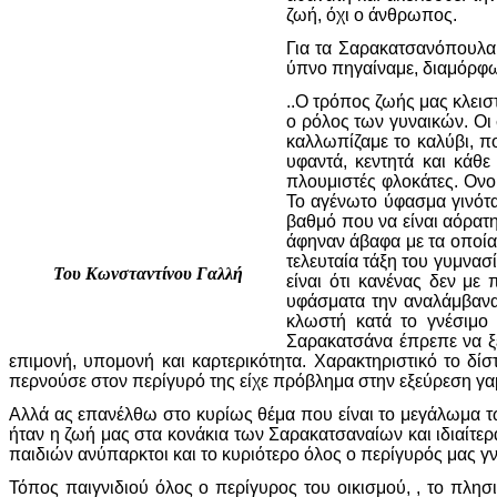
ζωή, όχι ο άνθρωπος.
Για τα Σαρακατσανόπουλα 
ύπνο πηγαίναμε, διαμόρφω
..Ο τρόπος ζωής μας κλεισ
ο ρόλος των γυναικών. Οι 
καλλωπίζαμε το καλύβι, π
υφαντά, κεντητά και κάθ
πλουμιστές φλοκάτες. Ονο
Το αγένωτο ύφασμα γινότα
βαθμό που να είναι αόρατη
άφηναν άβαφα με τα οποία
τελευταία τάξη του γυμνα
Του Κωνσταντίνου Γαλλή
είναι ότι κανένας δεν με
υφάσματα την αναλάμβαναν
κλωστή κατά το γνέσιμο 
Σαρακατσάνα έπρεπε να ξέρ
επιμονή, υπομονή και καρτερικότητα. Χαρακτηριστικό το δίσ
περνούσε στον περίγυρό της είχε πρόβλημα στην εξεύρεση γα
Αλλά ας επανέλθω στο κυρίως θέμα που είναι το μεγάλωμα των
ήταν η ζωή μας στα κονάκια των Σαρακατσαναίων και ιδιαίτε
παιδιών ανύπαρκτοι και το κυριότερο όλος ο περίγυρός μας γν
Τόπος παιγνιδιού όλος ο περίγυρος του οικισμού, , το πλ