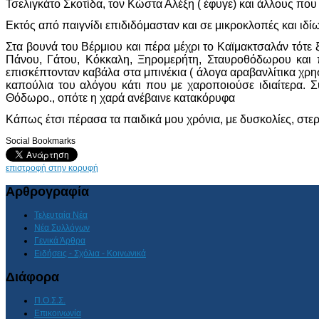
Τσελιγκάτο Σκοτίδα, τον Κώστα Αλέξη ( έφυγε) και άλλους που
Εκτός από παιγνίδι επιδιδόμασταν και σε μικροκλοπές και ιδί
Στα βουνά του Βέρμιου και πέρα μέχρι το Καϊμακτσαλάν τότε
Πάνου, Γάτου, Κόκκαλη, Ξηρομερήτη, Σταυροθόδωρου και 
επισκέπτονταν καβάλα στα μπινέκια ( άλογα αραβανλίτικα χρη
καπούλια του αλόγου κάτι που με χαροποιούσε ιδιαίτερα. 
Θόδωρο., οπότε η χαρά ανέβαινε κατακόρυφα
Κάπως έτσι πέρασα τα παιδικά μου χρόνια, με δυσκολίες, στερήσ
Social Bookmarks
επιστροφή στην κορυφή
Αρθρογραφία
Τελευταία Νέα
Νέα Συλλόγων
Γενικά Άρθρα
Ειδήσεις - Σχόλια - Κοινωνικά
Διάφορα
Π.Ο.Σ.Σ.
Επικοινωνία