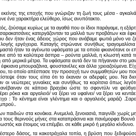
εκείνης της εποχής που γνώριζαν τη ζωή τους μέσα - αγκαλιά 
νε ένα χαρακτήρα ελεύθερο, ίσως ανυπότακτο.
τός, ζούσαμε κυρίως με τα αγαθά που οι ίδιοι παράγαμε, η εξ
σαρακατσάνες κατεργάζονταν τα μαλλιά των προβάτων και έφκια
ου δεν ήταν ένας άδειος χώρος που ανάβαμε φωτιά μόνο να ζ
ε λογής εργόχειρα. Καταγής στρώνανε συνήθως τραγομαλίσι
μαστά ήταν τα αγένωτα υφάσματα με τα οποία φκιανότανε οι ε
νε από τα καλύτερα άσπρα – ρούντα μαλλιά, η κλωστή κατά το
 από μερικά μέτρα. Τα υφάσματα αυτά δεν τα πήγαιναν στο μαντ
 έφκιανα μπουραζάνια, φουστανέλες και άλλα χρειαζούμενα. Ε
σίου, το οποίο απέσπασε την προσοχή των συμμαθητών μου πο
 πίστεψε όταν τους είπα ότι το έκαναν οι αδερφές μου. Να δι
 οι νεώτερες γυναίκες και συνήθως τα κορίτσια όπως λεγότα
ανέβαιναν σε κάποιο βραχάκι ώστε το σφοντύλι να φεύ6γε
ει ρόκα και αργαλειό/ να ξέρει να υφαίνει/ να ξέρει να κεντ
τιχο : Το κέντημα είναι γλέντημα και ο αργαλειός μαράζι .Σ
μπρού..
 παιδιών στα κονάκια. Ανεμελιά, ξενοιασιά, παιγνίδι χωρίς μη
ρα τους θερινούς μήνες στα καταπράσινα και πανέμορφα Βουνά 
ωστός και έτοιμος να επέμβει. σε κάθε μικρό ή μεγάλο κίνδυνο.
ησιέστερο δάσος, τα κακοτράχαλα τοπία, η βρύση που ξεδιψού