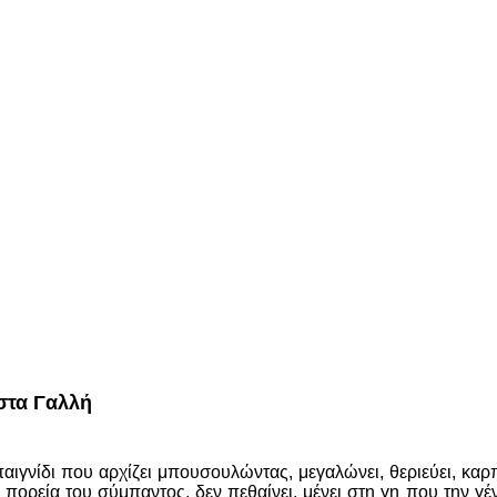
στα Γαλλή
αιγνίδι που αρχίζει μπουσουλώντας, μεγαλώνει, θεριεύει, καρπί
 πορεία του σύμπαντος, δεν πεθαίνει, μένει στη γη που την γ