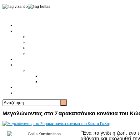
Αρχική
Αρθρογραφία
Τελευταία Νέα
Νέα Συλλόγων
Γενικά Άρθρα
Ειδήσεις - Σχόλια - Κοινωνικά
Ιστορίες Ζωής
Π.Ο.Σ.Σ.
Ιστορία Π.Ο.Σ.Σ.
Ιστορικό Ίδρυσης Π.Ο.Σ.Σ.
Βιογραφικό Π.Ο.Σ.Σ.
Χορηγοί
Επικοινωνία
Μεγαλώνοντας στα Σαρακατσάνικα κονάκια του Κώ
΄Ένα παιγνίδι η ζωή, ένα π
αθάνατη και ακολουθεί την