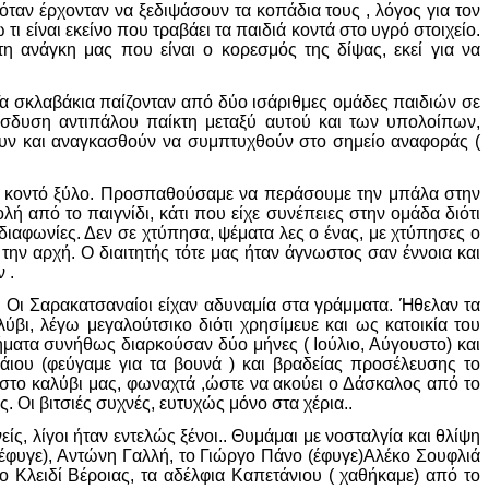
αν έρχονταν να ξεδιψάσουν τα κοπάδια τους , λόγος για τον
τι είναι εκείνο που τραβάει τα παιδιά κοντά στο υγρό στοιχείο.
 ανάγκη μας που είναι ο κορεσμός της δίψας, εκεί για να
α σκλαβάκια παίζονταν από δύο ισάριθμες ομάδες παιδιών σε
ίσδυση αντιπάλου παίκτη μεταξύ αυτού και των υπολοίπων,
ψουν και αναγκασθούν να συμπτυχθούν στο σημείο αναφοράς (
αδή κοντό ξύλο. Προσπαθούσαμε να περάσουμε την μπάλα στην
ή από το παιγνίδι, κάτι που είχε συνέπειες στην ομάδα διότι
διαφωνίες. Δεν σε χτύπησα, ψέματα λες ο ένας, με χτύπησες ο
 την αρχή. Ο διαιτητής τότε μας ήταν άγνωστος σαν έννοια και
 .
ι. Οι Σαρακατσαναίοι είχαν αδυναμία στα γράμματα. Ήθελαν τα
ύβι, λέγω μεγαλούτσικο διότι χρησίμευε και ως κατοικία του
ματα συνήθως διαρκούσαν δύο μήνες ( Ιούλιο, Αύγουστο) και
ου (φεύγαμε για τα βουνά ) και βραδείας προσέλευσης το
το καλύβι μας, φωναχτά ,ώστε να ακούει ο Δάσκαλος από το
Οι βιτσιές συχνές, ευτυχώς μόνο στα χέρια..
ίς, λίγοι ήταν εντελώς ξένοι.. Θυμάμαι με νοσταλγία και θλίψη
έφυγε), Αντώνη Γαλλή, το Γιώργο Πάνο (έφυγε)Αλέκο Σουφλιά
ο Κλειδί Βέροιας, τα αδέλφια Καπετάνιου ( χαθήκαμε) από το