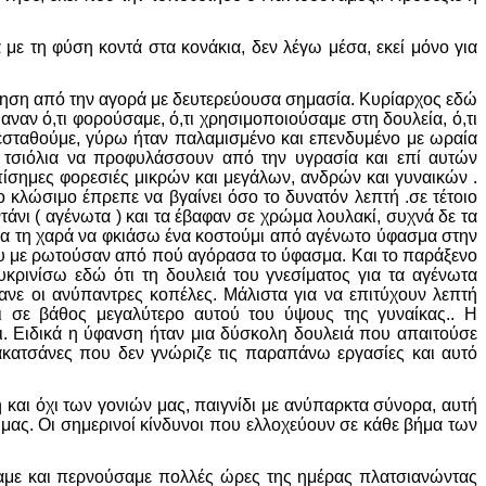
με τη φύση κοντά στα κονάκια, δεν λέγω μέσα, εκεί μόνο για
άρτηση από την αγορά με δευτερεύουσα σημασία. Κυρίαρχος εδώ
ναν ό,τι φορούσαμε, ό,τι χρησιμοποιούσαμε στη δουλεία, ό,τι
εσταθούμε, γύρω ήταν παλαμισμένο και επενδυμένο με ωραία
α τσιόλια να προφυλάσσουν από την υγρασία και επί αυτών
πίσημες φορεσιές μικρών και μεγάλων, ανδρών και γυναικών .
 κλώσιμο έπρεπε να βγαίνει όσο το δυνατόν λεπτή .σε τέτοιο
άνι ( αγένωτα ) και τα έβαφαν σε χρώμα λουλακί, συχνά δε τα
ίχα τη χαρά να φκιάσω ένα κοστούμι από αγένωτο ύφασμα στην
υ με ρωτούσαν από πού αγόρασα το ύφασμα. Και το παράξενο
ευκρινίσω εδώ ότι τη δουλειά του γνεσίματος για τα αγένωτα
νε οι ανύπαντρες κοπέλες. Μάλιστα για να επιτύχουν λεπτή
ι σε βάθος μεγαλύτερο αυτού του ύψους της γυναίκας.. Η
άει. Ειδικά η ύφανση ήταν μια δύσκολη δουλειά που απαιτούσε
αρακατσάνες που δεν γνώριζε τις παραπάνω εργασίες και αυτό
 και όχι των γονιών μας, παιγνίδι με ανύπαρκτα σύνορα, αυτή
μας. Οι σημερινοί κίνδυνοι που ελλοχεύουν σε κάθε βήμα των
σαμε και περνούσαμε πολλές ώρες της ημέρας πλατσιανώντας