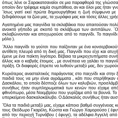
όπως λένε οι Σαρακατσαναίοι σε μια παραφθορά της γλώσσας
οποίον δεν τρέφαμε καμία συμπάθεια, αν και όλοι μας ήταν γνωσ
΄Ισως γιατί εκεί πρώτα δημιουργήθηκε η ζωή σύμφωνα με τ
ξεδιψάσουμε τα ζώα μας, τα χωράφια μας και τόσες άλλες χρήσ
Αγαπημένα μας παιγνίδια τα σκλαβάκια που απαιτούσαν πολύ
ανοικτό γήπεδο με σκοπό το σκλάβωμα των αντιπάλων. ΄Οπ
σκλαβώνονταν και αποχωρούσε από το παιγνίδι. Το παιγνίδι
μόλο ).
΄Άλλο παιγνίδι το γούτσι που παίζονταν με ένα κονσερβοκο
αντίθετη πλευρά από τη δική μας. Παιγνίδι που είχε και ατυ
έμενε με ένα παίκτη λιγότερο. Βέβαια τα μικροχτυπήματα συν
άλλος και ο καβγάς έτοιμος , με συνέπεια να χαλάει το παιγν
πράξη. Οι διαφορές έπρεπε να λυθούν μεταξύ μας, δεν χωρούσε
Κυριότερος ανασταλτικός παράγοντας στο παιχνίδι και στην ξ
παιδιά τους να μην είναι αγράμματα , κάτι που στερήθηκαν 
Δασκάλου, το οποίο δέσποζε όλων των καλυβιών, προσλάμβαν
συνήθως ήταν συμπληρωματικά των κενών που είχαμε από 
φθινόπωρο, μέσα Νοεμβρίου που γυρίζαμε από τα βουνά. Το
υπερκείμενο δασκαλοκάλυβο. Ο Δάσκαλός συνήθως ήταν αυστηρό
΄Όλα τα παιδιά μεταξύ μας, είχαμε κάποιο βαθμό συγγένειας κα
τους Θεόδωρο Γκαρέλη, Κώστα και Γιώργο Χαμορούσο ( έφυγα
από την περιοχή Τυρνάβου ( έφυγε), τα αδέλφια Αγγελή από 