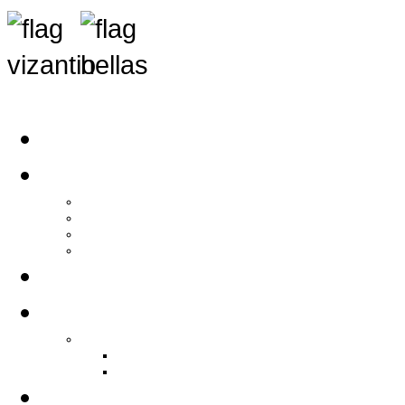
Αρχική
Αρθρογραφία
Τελευταία Νέα
Νέα Συλλόγων
Γενικά Άρθρα
Ειδήσεις - Σχόλια - Κοινωνικά
Ιστορίες Ζωής
Π.Ο.Σ.Σ.
Ιστορία Π.Ο.Σ.Σ.
Ιστορικό Ίδρυσης Π.Ο.Σ.Σ.
Βιογραφικό Π.Ο.Σ.Σ.
Χορηγοί