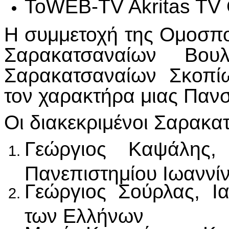
ΤοWEB-TV Akritas TV
Η συμμετοχή της Ομοσπο
Σαρακατσαναίων Βου
Σαρακατσαναίων Σκοπ
τον χαρακτήρα μιας Παν
Οι διακεκριμένοι Σαρακατ
Γεώργιος Καψάλης,
Πανεπιστημίου Ιωαννί
Γεώργιος Σούρλας, Ι
των Ελλήνων