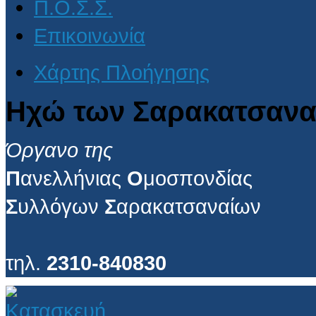
Π.Ο.Σ.Σ.
Επικοινωνία
Χάρτης Πλοήγησης
Ηχώ των Σαρακατσανα
Όργανο της
Π
ανελλήνιας
Ο
μοσπονδίας
Σ
υλλόγων
Σ
αρακατσαναίων
τηλ.
2310-840830