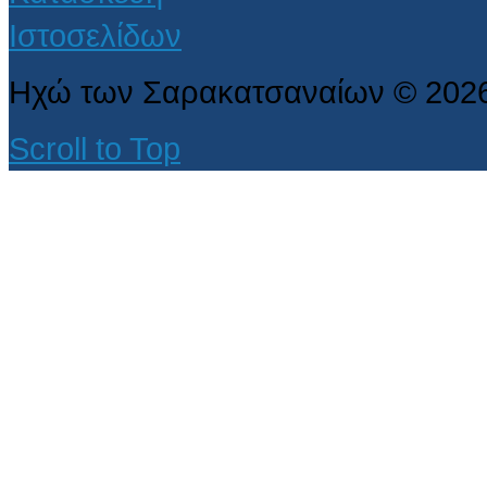
Ηχώ των Σαρακατσαναίων
©
202
Scroll to Top