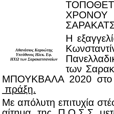
ΤΟΠΟΘ
ΧΡΟΝΟΥ
ΣΑΡΑΚΑΤ
Η εξαγγελ
Κωνσταν
Αθανάσιος Καρυώτης
Υπεύθυνος Ηλεκ. Εφ.
Πανελλαδι
ΗΧΩ των Σαρακατσαναίων
των Σαρα
ΜΠΟΥΚΒΑΛΑ 2020 στο 
πράξη.
Με απόλυτη επιτυχία στέ
αίτημα της Π.Ο.Σ.Σ με