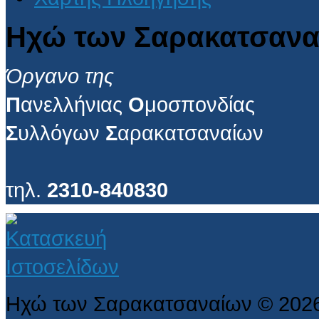
Ηχώ των Σαρακατσανα
Όργανο της
Π
ανελλήνιας
Ο
μοσπονδίας
Σ
υλλόγων
Σ
αρακατσαναίων
τηλ.
2310-840830
Ηχώ των Σαρακατσαναίων
©
202