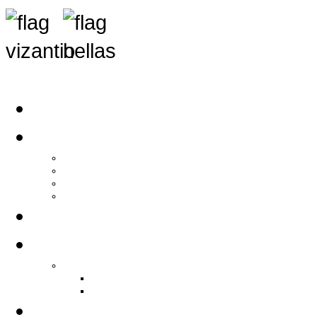
Αρχική
Αρθρογραφία
Τελευταία Νέα
Νέα Συλλόγων
Γενικά Άρθρα
Ειδήσεις - Σχόλια - Κοινωνικά
Ιστορίες Ζωής
Π.Ο.Σ.Σ.
Ιστορία Π.Ο.Σ.Σ.
Ιστορικό Ίδρυσης Π.Ο.Σ.Σ.
Βιογραφικό Π.Ο.Σ.Σ.
Χορηγοί