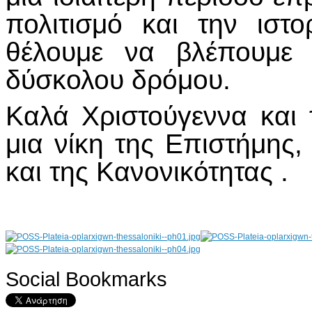
πολιτισμό και την ιστ
θέλουμε να βλέπουμε 
δύσκολου δρόμου.
Καλά Χριστούγεννα και 
μια νίκη της Επιστήμης,
και της Κανονικότητας .
Social Bookmarks
AdmirorGallery 4.5.0
, author/s
Vasiljevski
&
Kekeljevic
.