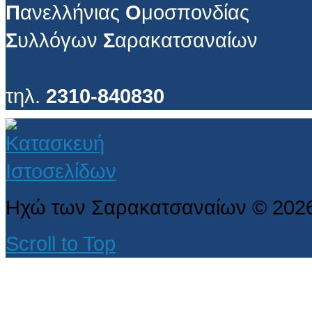
Π
ανελλήνιας
Ο
μοσπονδίας
Σ
υλλόγων
Σ
αρακατσαναίων
τηλ.
2310-840830
Ηχώ των Σαρακατσαναίων
©
202
Scroll to Top