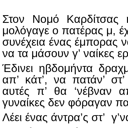
Στον Νομό Καρδίτσας 
μολόγαγε ο πατέρας μ, έ
συνέχεια ένας έμπορας 
να τα μάσουν γ’ ναίκες ερ
Έδινει ηβδομήντα δραχμ
απ’ κάτ’, να πατάν’ στ
αυτές π’ θα ‘νέβναν α
γυναίκες δεν φόραγαν πα
Λέει ένας άντρα’ς στ’ γ’να