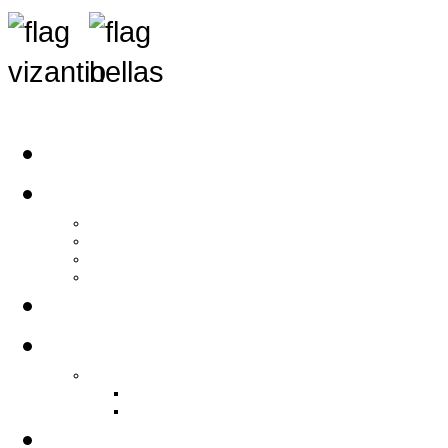
Αρχική
Αρθρογραφία
Τελευταία Νέα
Νέα Συλλόγων
Γενικά Άρθρα
Ειδήσεις - Σχόλια - Κοινωνικά
Ιστορίες Ζωής
Π.Ο.Σ.Σ.
Ιστορία Π.Ο.Σ.Σ.
Ιστορικό Ίδρυσης Π.Ο.Σ.Σ.
Βιογραφικό Π.Ο.Σ.Σ.
Χορηγοί