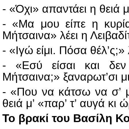
- «Όχι» απαντάει η θειά μ
- «Μα μου είπε η κυρί
Μήτσαινα» λέει η Λειβαδί
- «Ιγώ είμι. Πόσα θέλ’ς;» 
- «Εσύ είσαι και δεν
Μήτσαινα;» ξαναρωτ’σι μ
- «Που να κάτσω να σ’ 
θειά μ’ «παρ’ τ’ αυγά κι 
Το βρακί του Βασίλη 