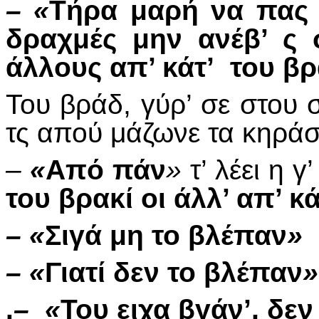
– «
Τήρα μαρή να πας μ
δραχμές μην ανέβ’ ς 
άλλους απ’ κάτ’ του βρ
Του βράδ, γύρ’ σε στου σπ
τς απού μάζωνε τα κηράσ
–
«
Από πάν
»
τ’ λέει η γ’
του βρακί οι άλλ’ απ’ κάτ
– «
Σιγά μη το βλέπαν
»
– «
Γιατί δεν το βλέπαν
»
.
– «
Του ειχα βγάν’, δεν