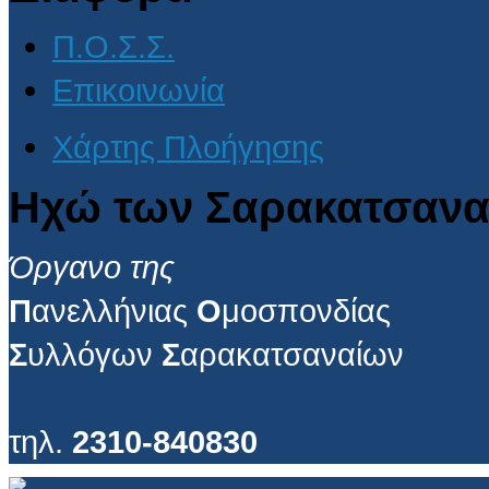
Π.Ο.Σ.Σ.
Επικοινωνία
Χάρτης Πλοήγησης
Ηχώ των Σαρακατσανα
Όργανο της
Π
ανελλήνιας
Ο
μοσπονδίας
Σ
υλλόγων
Σ
αρακατσαναίων
τηλ.
2310-840830