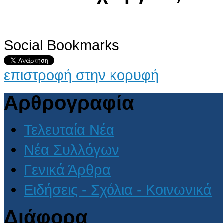
Social Bookmarks
επιστροφή στην κορυφή
Αρθρογραφία
Τελευταία Νέα
Νέα Συλλόγων
Γενικά Άρθρα
Ειδήσεις - Σχόλια - Κοινωνικά
Διάφορα