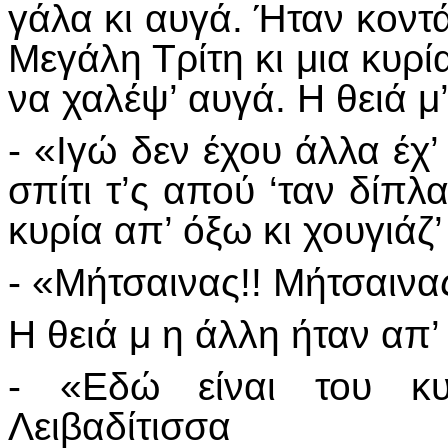
γάλα κι αυγά. Ήταν κοντ
Μεγάλη Τρίτη κι μια κυρία
να χαλέψ’ αυγά. Η θειά μ’
- «Ιγώ δεν έχου άλλα έχ’ 
σπίτι τ’ς απού ‘ταν δίπλ
κυρία απ’ όξω κι χουγιάζ’
- «Μήτσαινας!! Μήτσαινας
Η θειά μ η άλλη ήταν απ’ ό
- «Εδώ είναι του κυ
Λειβαδίτισσα