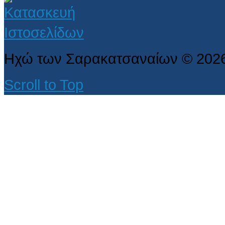
Ηχώ των Σαρακατσαναίων
©
202
Scroll to Top