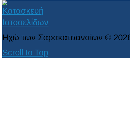
Ηχώ των Σαρακατσαναίων
©
202
Scroll to Top