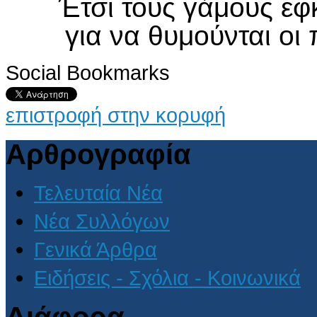
Έτσι τους γάμους εφ
για να θυμούνται οι 
Social Bookmarks
επιστροφή στην κορυφή
Αρθρογραφία
Τελευταία Νέα
Νέα Συλλόγων
Γενικά Άρθρα
Ειδήσεις - Σχόλια - Κοινωνικά
Διάφορα