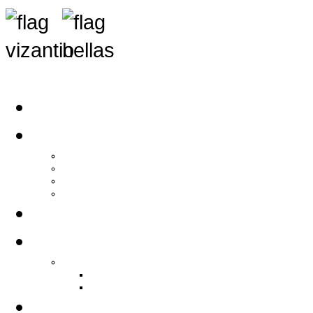
Αρχική
Αρθρογραφία
Τελευταία Νέα
Νέα Συλλόγων
Γενικά Άρθρα
Ειδήσεις - Σχόλια - Κοινωνικά
Ιστορίες Ζωής
Π.Ο.Σ.Σ.
Ιστορία Π.Ο.Σ.Σ.
Ιστορικό Ίδρυσης Π.Ο.Σ.Σ.
Βιογραφικό Π.Ο.Σ.Σ.
Χορηγοί