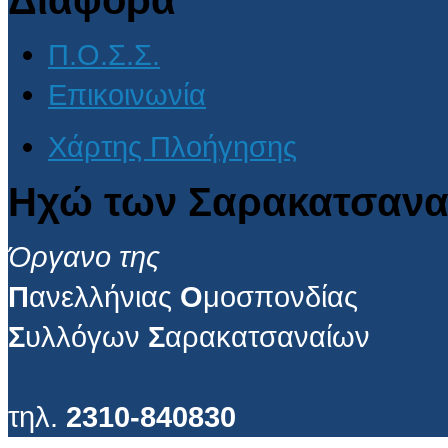
Π.Ο.Σ.Σ.
Επικοινωνία
Χάρτης Πλοήγησης
Ηχώ των Σαρακατσανα
Όργανο της
Π
ανελλήνιας
Ο
μοσπονδίας
Σ
υλλόγων
Σ
αρακατσαναίων
τηλ.
2310-840830