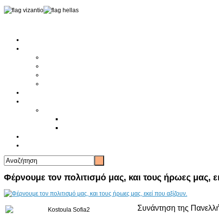
Αρχική
Αρθρογραφία
Τελευταία Νέα
Νέα Συλλόγων
Γενικά Άρθρα
Ειδήσεις - Σχόλια - Κοινωνικά
Ιστορίες Ζωής
Π.Ο.Σ.Σ.
Ιστορία Π.Ο.Σ.Σ.
Ιστορικό Ίδρυσης Π.Ο.Σ.Σ.
Βιογραφικό Π.Ο.Σ.Σ.
Χορηγοί
Επικοινωνία
Φέρνουμε τον πολιτισμό μας, και τους ήρωες μας, εκ
Συνάντηση της Πανελλή