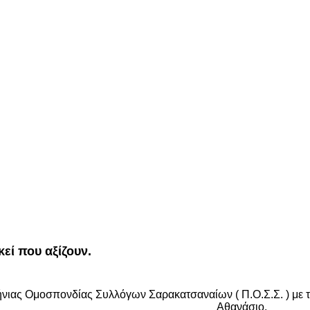
εί που αξίζουν.
νιας Ομοσπονδίας Συλλόγων Σαρακατσαναίων ( Π.Ο.Σ.Σ. ) με 
Αθανάσιο.