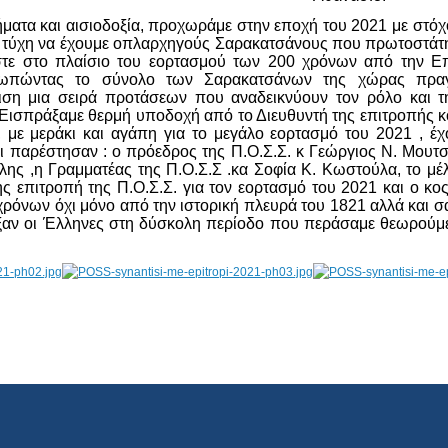
ήματα και αισιοδοξία, προχωράμε στην εποχή του 2021 με στόχ
 τύχη να έχουμε οπλαρχηγούς Σαρακατσάνους που πρωτοστάτη
μαστε στο πλαίσιο του εορτασμού των 200 χρόνων από την
ωπώντας το σύνολο των Σαρακατσάνων της χώρας πραγμ
ιση μια σειρά προτάσεων που αναδεικνύουν τον ρόλο και 
 Εισπράξαμε θερμή υποδοχή από το Διευθυντή της επιτροπής κο
ε μεράκι και αγάπη για το μεγάλο εορτασμό του 2021 , έχο
 παρέστησαν : ο πρόεδρος της Π.Ο.Σ.Σ. κ Γεώργιος Ν. Μουτσ
ς ,η Γραμματέας της Π.Ο.Σ.Σ .κα Σοφία Κ. Κωστούλα, το μέλος
ς επιτροπή της Π.Ο.Σ.Σ. για τον εορτασμό του 2021 και ο 
ρόνων όχι μόνο από την ιστορική πλευρά του 1821 αλλά και σα
ειξαν οι Έλληνες στη δύσκολη περίοδο που περάσαμε θεωρούμε