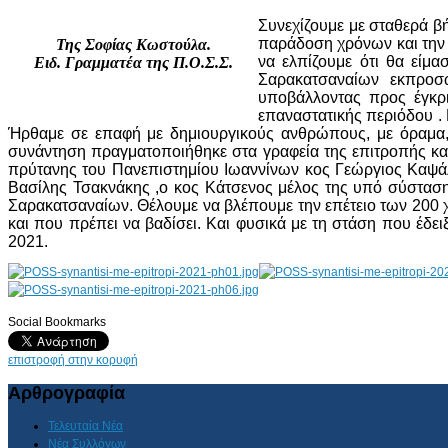
Συνεχίζουμε με σταθερά β
παράδοση χρόνων και την
Της Σοφίας Κωστούλα.
να ελπίζουμε ότι θα εί
Ειδ. Γραμματέα της Π.Ο.Σ.Σ.
Σαρακατσαναίων εκπροσ
υποβάλλοντας προς έγκρ
επαναστατικής περιόδου .
Ήρθαμε σε επαφή με δημιουργικούς ανθρώπους, με όραμα, μ
συνάντηση πραγματοποιήθηκε στα γραφεία της επιτροπής και
πρύτανης του Πανεπιστημίου Ιωαννίνων κος Γεώργιος Καψάλη
Βασίλης Τσακνάκης ,ο κος Κάτσενος μέλος της υπό σύσταση
Σαρακατσαναίων. Θέλουμε να βλέπουμε την επέτειο των 200 χ
και που πρέπει να βαδίσει. Και φυσικά με τη στάση που έδ
2021.
Social Bookmarks
AdmirorGallery 4.5.0
, author/s
Vasiljevski
&
Kekeljevic
.
επιστροφή στην κορυφή
Αρθρογραφία
Τελευταία Νέα
Νέα Συλλόγων