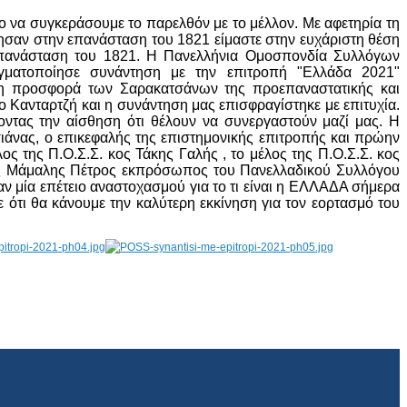
ο να συγκεράσουμε το παρελθόν με το μέλλον. Με αφετηρία τη
σαν στην επανάσταση του 1821 είμαστε στην ευχάριστη θέση
 Επανάσταση του 1821. Η Πανελλήνια Ομοσπονδία Συλλόγων
ατοποίησε συνάντηση με την επιτροπή "Ελλάδα 2021"
τη προσφορά των Σαρακατσάνων της προεπαναστατικής και
 Κανταρτζή και η συνάντηση μας επισφραγίστηκε με επιτυχία.
ντας την αίσθηση ότι θέλουν να συνεργαστούν μαζί μας. Η
ιάνας, ο επικεφαλής της επιστημονικής επιτροπής και πρώην
 της Π.Ο.Σ.Σ. κος Τάκης Γαλής , το μέλος της Π.Ο.Σ.Σ. κος
κος Μάμαλης Πέτρος εκπρόσωπος του Πανελλαδικού Συλλόγου
ν μία επέτειο αναστοχασμού για το τι είναι η ΕΛΛΑΔΑ σήμερα
 ότι θα κάνουμε την καλύτερη εκκίνηση για τον εορτασμό του