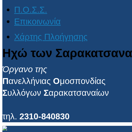
Π.Ο.Σ.Σ.
Επικοινωνία
Χάρτης Πλοήγησης
Ηχώ των Σαρακατσανα
Όργανο της
Π
ανελλήνιας
Ο
μοσπονδίας
Σ
υλλόγων
Σ
αρακατσαναίων
τηλ.
2310-840830