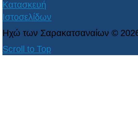
Ηχώ των Σαρακατσαναίων
©
202
Scroll to Top