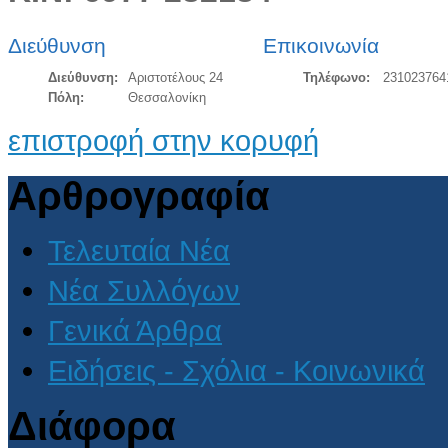
Διεύθυνση
Επικοινωνία
Διεύθυνση:
Αριστοτέλους 24
Τηλέφωνο:
231023764
Πόλη:
Θεσσαλονίκη
επιστροφή στην κορυφή
Αρθρογραφία
Τελευταία Νέα
Νέα Συλλόγων
Γενικά Άρθρα
Ειδήσεις - Σχόλια - Κοινωνικά
Διάφορα