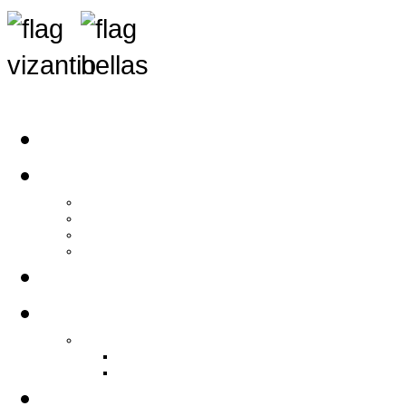
Αρχική
Αρθρογραφία
Τελευταία Νέα
Νέα Συλλόγων
Γενικά Άρθρα
Ειδήσεις - Σχόλια - Κοινωνικά
Ιστορίες Ζωής
Π.Ο.Σ.Σ.
Ιστορία Π.Ο.Σ.Σ.
Ιστορικό Ίδρυσης Π.Ο.Σ.Σ.
Βιογραφικό Π.Ο.Σ.Σ.
Χορηγοί