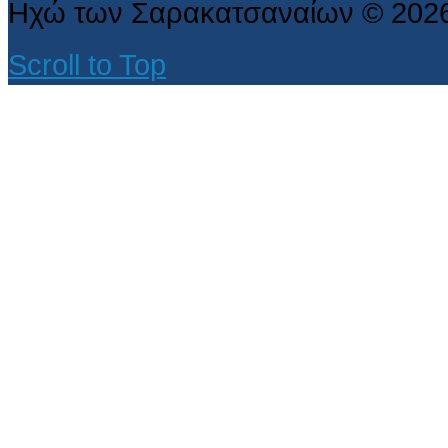
Ηχώ των Σαρακατσαναίων
©
202
Scroll to Top