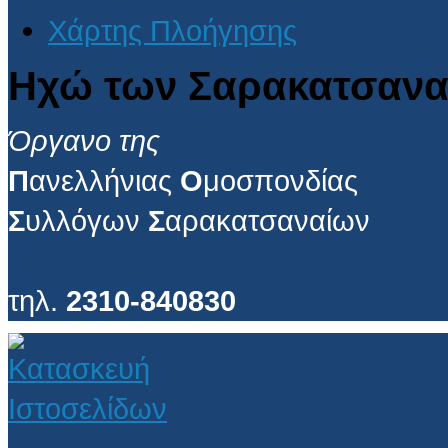
Χάρτης Πλοήγησης
Ηχώ των Σαρακατσανα
Όργανο της
Π
ανελλήνιας
Ο
μοσπονδίας
Σ
υλλόγων
Σ
αρακατσαναίων
τηλ.
2310-840830