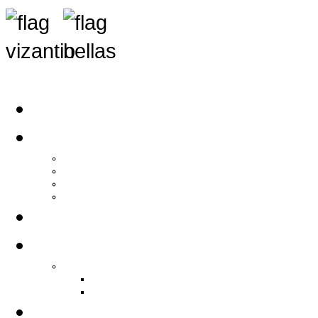
Αρχική
Αρθρογραφία
Τελευταία Νέα
Νέα Συλλόγων
Γενικά Άρθρα
Ειδήσεις - Σχόλια - Κοινωνικά
Ιστορίες Ζωής
Π.Ο.Σ.Σ.
Ιστορία Π.Ο.Σ.Σ.
Ιστορικό Ίδρυσης Π.Ο.Σ.Σ.
Βιογραφικό Π.Ο.Σ.Σ.
Χορηγοί