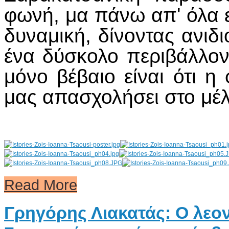
φωνή, μα πάνω απ' όλα ε
δυναμική, δίνοντας ανιδ
ένα δύσκολο περιβάλλον,
μόνο βέβαιο είναι ότι η
μας απασχολήσει στο μέλ
Read More
AdmirorGallery 4.5.0
, author/s
Vasiljevski
&
Kekeljevic
.
Γρηγόρης Λιακατάς: Ο λε