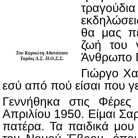
τραγούδι
εκδηλώσει
θα μας π
ζωή του 
Του Καρυώτη Αθανάσιου
Άνθρωπο Γ
Ταμίας Δ.Σ. Π.Ο.Σ.Σ.
Γιώργο Χα
εσύ από πού είσαι που γ
Γεννήθηκα στις Φέρες
Απριλίου 1950. Είμαι Σ
πατέρα. Τα παιδικά μου