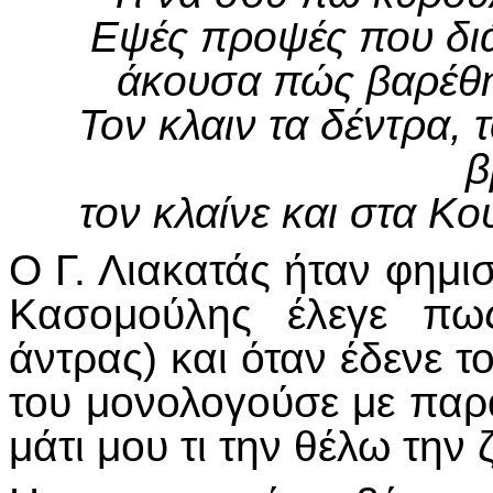
Εψές προψές που διά
άκουσα πώς βαρέθη
Τον κλαιν τα δέντρα, τ
β
τον κλαίνε και στα Κ
Ο Γ. Λιακατάς ήταν φημισ
Κασομούλης έλεγε πω
άντρας) και όταν έδενε το
του μονολογούσε με πα
μάτι μου τι την θέλω την 