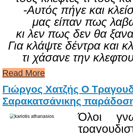
-Αυτός πήγε και κλεί
μας είπαν πως λαβώθ
κι λεν πως δεν θα ξανα
Για κλάψτε δέντρα και κ
τι χάσανε την κλεφτο
Read More
Γιώργος Χατζής Ο Τραγουδ
Σαρακατσάνικης παράδοση
Όλοι γν
τραγουδι