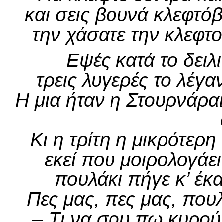
και σεις βουνά κλεφτό
την χάσατε την κλεφτ
Εψές κατά το δειλ
τρεις λυγερές το λέγ
Η μια ήταν η Στουρνάρ
Κι η τρίτη η μικρότερ
εκεί που μοιρολογάε
πουλάκι πήγε κ’ έκα
Πες μας, πες μας, που
– Τι να σου πω κυρού