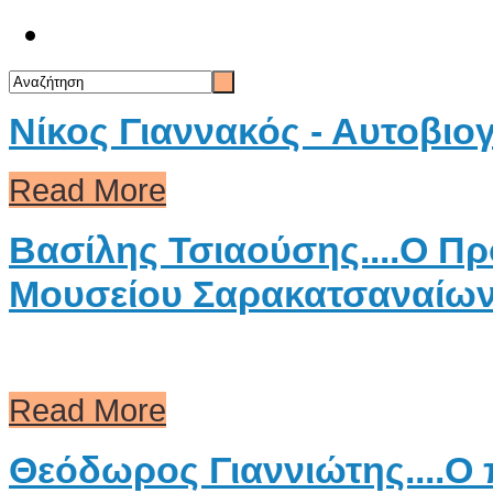
Επικοινωνία
Νίκος Γιαννακός - Αυτοβιο
Read More
Βασίλης Τσιαούσης....Ο Π
Μουσείου Σαρακατσαναίων 
Read More
Θεόδωρος Γιαννιώτης....Ο 