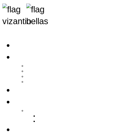
Αρχική
Αρθρογραφία
Τελευταία Νέα
Νέα Συλλόγων
Γενικά Άρθρα
Ειδήσεις - Σχόλια - Κοινωνικά
Ιστορίες Ζωής
Π.Ο.Σ.Σ.
Ιστορία Π.Ο.Σ.Σ.
Ιστορικό Ίδρυσης Π.Ο.Σ.Σ.
Βιογραφικό Π.Ο.Σ.Σ.
Χορηγοί