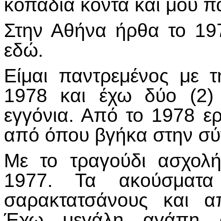
κοπάδια κοντά και μου π
Στην Αθήνα ήρθα το 19
εδώ.
Είμαι παντρεμένος με τ
1978 και έχω δύο (2) 
εγγόνια. Από το 1978 ε
από όπου βγήκα στην σύ
Με το τραγούδι ασχολ
1977. Τα ακούσματα
σαρακτατσάνους και α
Έχω μεγάλη αγάπη σ