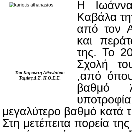
Η Ιωάννα
Καβάλα τη
από τον 
και περάτ
της. Το 2
Σχολή το
,από όπου
Του Καρυώτη Αθανάσιου
Ταμίας Δ.Σ. Π.Ο.Σ.Σ.
βαθμό Άρ
υποτροφί
μεγαλύτερο βαθμό κατά τ
Στη μετέπειτα πορεία τη