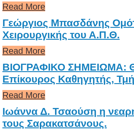
Read More
Γεώργιος Μπασδάνης Ομότ
Χειρουργικής του Α.Π.Θ.
Read More
ΒΙΟΓΡΑΦΙΚΟ ΣΗΜΕΙΩΜΑ: Θ
Επίκουρος Καθηγητής, Τμή
Read More
Ιωάννα Δ. Τσαούση η νεαρή
τους Σαρακατσάνους.