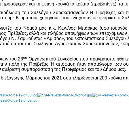
ι προσέφεραν και τη φετινή χρονιά τα κρέατα (προβατίνες), τα τ
εκδήλωση του Συλλόγου Σαρακατσαναίων Ν. Πρεβέζης και την
στούμε θερμά τους χορηγούς που ενίσχυσαν οικονομικά το Σύλλ
ευτές του Νομού μας κ.κ. Κων/νος Μπάρκας (υφυπουργός εργ
χος Πρέβεζας, αλλά και πλήθος υποψήφιων των επερχόμενων 
όγου Ν. Σαμψούντας «Αμισός», του εκπολιτιστικού Συλλόγου 
ι εκπρόσωποι του Συλλόγου Αγραφιωτών Σαρακατσαναίων, εκ
ου
σιών του 26
Οργανωτικού Συνεδρίου που πραγματοποιήθηκε σ
στην πόλη της Πρέβεζας. Η απόφαση ήταν αποτέλεσμα των 
ην αμέριστη συμπαράσταση της Περιφέρειας και του Δήμου μας.
α διεξαγωγής Μάρτιος του 2021 συμπληρώνονται 200 χρόνια α