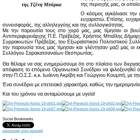
της περιοχής μας, οι οποίο
της Τζένη Μπάρκα
Ο κόσμος αγκάλιασε την 
ευχαριστώ. Επίσης, ευχαρι
συνεισφοράς, της αλληλεγγύης και της συλλογικότητας.
Με την παρουσία τους στο χορό μας, μας τίμησαν οι βουλ
Αντιπεριφερειάρχης Π.Ε. Πρέβεζας, Χρήστος Μπαΐλης Δήμαρ
Συρρακιωτών Πρέβεζας, του Εξωραϊστικού Πολιτιστικού Συλλ
την παρουσία τους μας τίμησαν και γλέντησαν μαζί μας ο
Συλλόγου Σαρακατσαναίων Θεσπρωτίας.
Θα θέλαμε να σας ενημερώσουμε ότι στο πλαίσιο των διεργα
απόφαση το επόμενο Οργανωτικό Συνέδριο να φιλοξενηθεί 
στην Π.Ο.Σ.Σ. κ.κ. Ιωάννη Ακρίβη και Γεώργιου Κουμπή, με τ
Ένα συνέδριο με επετειακό χαρακτήρα, καθώς την ημερομηνί
Και του χρόνου να ανταμώσουμε με υγεία!
Social Bookmarks
AdmirorGallery 4.5.0
, author/s
Vasiljevski
&
Kekeljevic
.
επιστροφή στην κορυφή