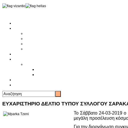
Αρχική
Αρθρογραφία
Τελευταία Νέα
Νέα Συλλόγων
Γενικά Άρθρα
Ειδήσεις - Σχόλια - Κοινωνικά
Ιστορίες Ζωής
Π.Ο.Σ.Σ.
Ιστορία Π.Ο.Σ.Σ.
Ιστορικό Ίδρυσης Π.Ο.Σ.Σ.
Βιογραφικό Π.Ο.Σ.Σ.
Χορηγοί
Επικοινωνία
ΕΥΧΑΡΙΣΤΗΡΙΟ ΔΕΛΤΙΟ ΤΥΠΟΥ ΣΥΛΛΟΓΟΥ ΣΑΡΑΚΑ
Το Σάββατο 24-03-2019 ο
μεγάλη προσέλευση κόσμο
Για την διοργάνωση συγκι