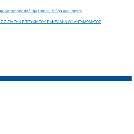
ικης Καταγωγής από την Ήπειρο, Σπύρο Χαρ. Τάγκα!
.Σ.Σ. ΓΙΑ ΤΗΝ ΕΠΙΤΥΧΙΑ ΤΟΥ ΠΑΝΕΛΛΗΝΙΟΥ ΑΝΤΑΜΩΜΑΤΟΣ