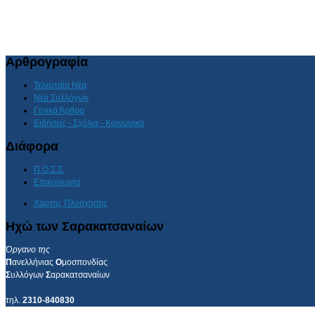
Αρθρογραφία
Τελευταία Νέα
Νέα Συλλόγων
Γενικά Άρθρα
Ειδήσεις - Σχόλια - Κοινωνικά
Διάφορα
Π.Ο.Σ.Σ.
Επικοινωνία
Χάρτης Πλοήγησης
Ηχώ των Σαρακατσαναίων
Όργανο της
Π
ανελλήνιας
Ο
μοσπονδίας
Σ
υλλόγων
Σ
αρακατσαναίων
τηλ.
2310-840830