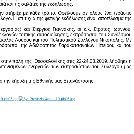
υριά και τις σαλάτες της εκδήλωσης.
 στήριξε με κάθε τρόπο. Οφείλουμε σε όλους ένα τεράστιο
ογο. Η επιτυχία της φετινής εκδήλωσης είναι αποτέλεσμα της
ασίας) και Στέργιος Γιαννάκης, οι κ.κ. Στράτος Ιωάννου,
εκλογών τοπικής αυτοδιοίκησης, εκπρόσωποι του Συνδέσμου
Σκάλας Λούρου και του Πολιτιστικού Συλλόγου Νικόπολης. Με
πρόσωποι της Αδελφότητας Σαρακατσαναίων Ηπείρου και του
την πόλη της Θεσσαλονίκης στις 22-24.03.2019, λήφθηκε η
συντονισμένων ενεργειών των εκπροσώπων του Συλλόγου μας
πό την κήρυξη της Εθνικής μας Επανάστασης.