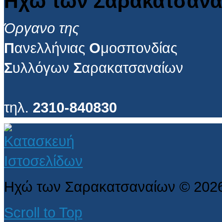
Ηχώ των Σαρακατσανα
Όργανο της
Π
ανελλήνιας
Ο
μοσπονδίας
Σ
υλλόγων
Σ
αρακατσαναίων
τηλ.
2310-840830
Ηχώ των Σαρακατσαναίων
©
202
Scroll to Top