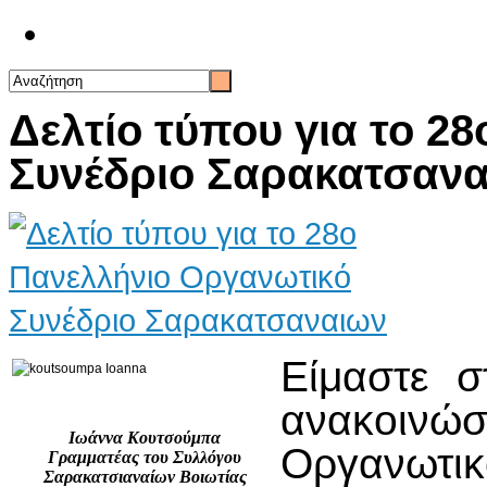
Επικοινωνία
Δελτίο τύπου για το 2
Συνέδριο Σαρακατσαν
Είμαστε σ
ανακοινώσ
Ιωάννα Κουτσούμπα
Οργανωτικ
Γραμματέας του Συλλόγου
Σαρακατσιαναίων Βοιωτίας