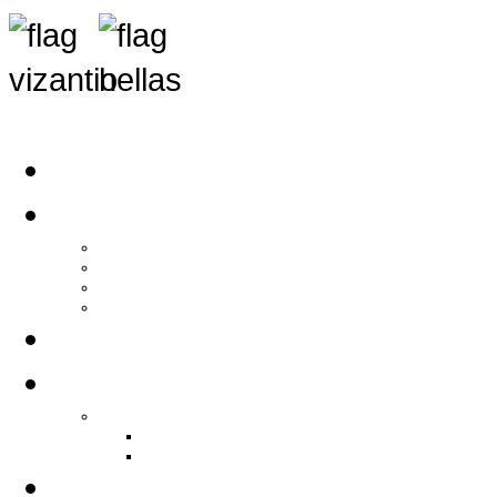
Αρχική
Αρθρογραφία
Τελευταία Νέα
Νέα Συλλόγων
Γενικά Άρθρα
Ειδήσεις - Σχόλια - Κοινωνικά
Ιστορίες Ζωής
Π.Ο.Σ.Σ.
Ιστορία Π.Ο.Σ.Σ.
Ιστορικό Ίδρυσης Π.Ο.Σ.Σ.
Βιογραφικό Π.Ο.Σ.Σ.
Χορηγοί