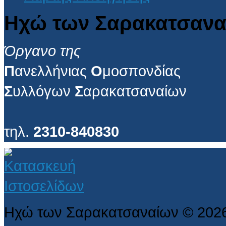
Ηχώ των Σαρακατσανα
Όργανο της
Π
ανελλήνιας
Ο
μοσπονδίας
Σ
υλλόγων
Σ
αρακατσαναίων
τηλ.
2310-840830
Ηχώ των Σαρακατσαναίων
©
202