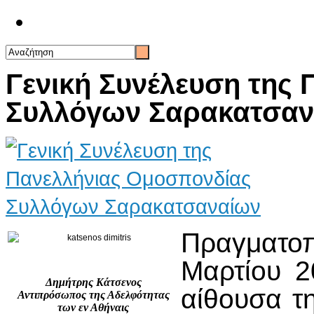
Επικοινωνία
Γενική Συνέλευση της
Συλλόγων Σαρακατσαν
Πραγματο
Μαρτίου 
Δημήτρης Κάτσενος
αίθουσα τη
Αντιπρόσωπος της Αδελφότητας
των εν Αθήναις