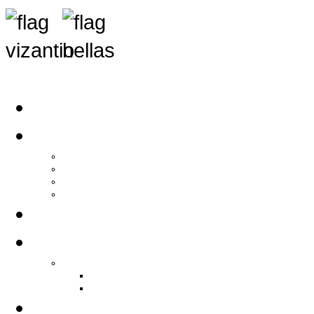
Αρχική
Αρθρογραφία
Τελευταία Νέα
Νέα Συλλόγων
Γενικά Άρθρα
Ειδήσεις - Σχόλια - Κοινωνικά
Ιστορίες Ζωής
Π.Ο.Σ.Σ.
Ιστορία Π.Ο.Σ.Σ.
Ιστορικό Ίδρυσης Π.Ο.Σ.Σ.
Βιογραφικό Π.Ο.Σ.Σ.
Χορηγοί