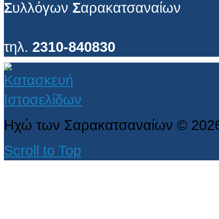
Σ
υλλόγων
Σ
αρακατσαναίων
τηλ.
2310-840830
Ηχώ των Σαρακατσαναίων
©
202
Scroll to Top