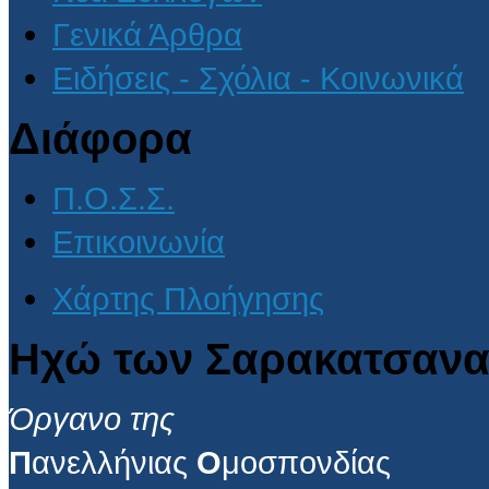
Γενικά Άρθρα
Ειδήσεις - Σχόλια - Κοινωνικά
Διάφορα
Π.Ο.Σ.Σ.
Επικοινωνία
Χάρτης Πλοήγησης
Ηχώ των Σαρακατσανα
Όργανο της
Π
ανελλήνιας
Ο
μοσπονδίας