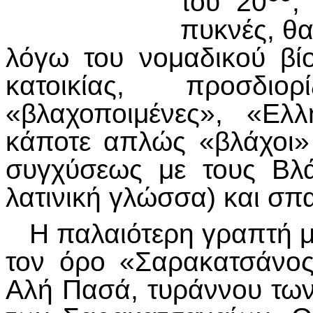
του 20
,
πυκνές, θα
λόγω του νομαδικού βί
κατοικίας, προσδιο
«βλαχοποιμένες», «Ελλ
κάποτε απλώς «βλάχοι»
συγχύσεως με τους Βλά
λατινική γλώσσα) και σπ
Η παλαιότερη γραπτή μα
τον όρο «Σαρακατσάνος»
Αλή Πασά, τυράννου των