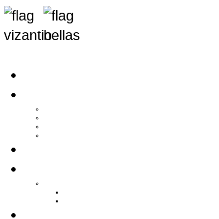
Αρχική
Αρθρογραφία
Τελευταία Νέα
Νέα Συλλόγων
Γενικά Άρθρα
Ειδήσεις - Σχόλια - Κοινωνικά
Ιστορίες Ζωής
Π.Ο.Σ.Σ.
Ιστορία Π.Ο.Σ.Σ.
Ιστορικό Ίδρυσης Π.Ο.Σ.Σ.
Βιογραφικό Π.Ο.Σ.Σ.
Χορηγοί