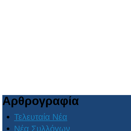
Αρθρογραφία
Τελευταία Νέα
Νέα Συλλόγων