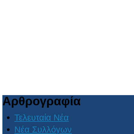
Αρθρογραφία
Τελευταία Νέα
Νέα Συλλόγων