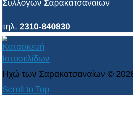
Σ
υλλόγων
Σ
αρακατσαναίων
τηλ.
2310-840830
Ηχώ των Σαρακατσαναίων
©
202
Scroll to Top