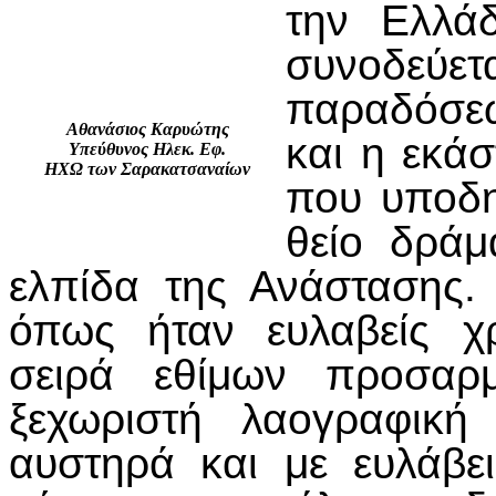
την Ελλά
συνοδεύε
παραδόσεω
Αθανάσιος Καρυώτης
και η εκάσ
Υπεύθυνος Ηλεκ. Εφ.
ΗΧΩ των Σαρακατσαναίων
που υποδη
θείο δράμ
ελπίδα της Ανάστασης. 
όπως ήταν ευλαβείς χρ
σειρά εθίμων προσαρμ
ξεχωριστή λαογραφική
αυστηρά και με ευλάβε