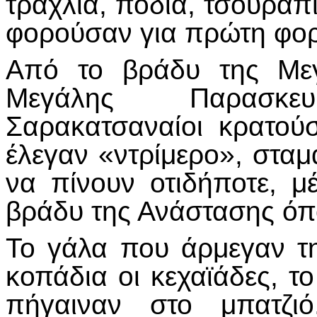
τραχλιά, ποδιά, τσουράπ
φορούσαν για πρώτη φορ
Από το βράδυ της Μεγ
Μεγάλης Παρασκε
Σαρακατσαναίοι κρατού
έλεγαν «ντρίμερο», στα
να πίνουν οτιδήποτε, μέ
βράδυ της Ανάστασης όπ
Το γάλα που άρμεγαν τ
κοπάδια οι κεχαϊάδες, τ
πήγαιναν στο μπατζι