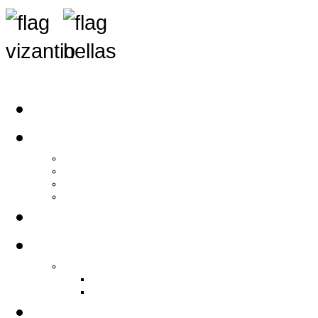
Αρχική
Αρθρογραφία
Τελευταία Νέα
Νέα Συλλόγων
Γενικά Άρθρα
Ειδήσεις - Σχόλια - Κοινωνικά
Ιστορίες Ζωής
Π.Ο.Σ.Σ.
Ιστορία Π.Ο.Σ.Σ.
Ιστορικό Ίδρυσης Π.Ο.Σ.Σ.
Βιογραφικό Π.Ο.Σ.Σ.
Χορηγοί