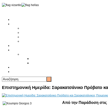
Αρχική
Αρθρογραφία
Τελευταία Νέα
Νέα Συλλόγων
Γενικά Άρθρα
Ειδήσεις - Σχόλια - Κοινωνικά
Ιστορίες Ζωής
Π.Ο.Σ.Σ.
Ιστορία Π.Ο.Σ.Σ.
Ιστορικό Ίδρυσης Π.Ο.Σ.Σ.
Βιογραφικό Π.Ο.Σ.Σ.
Χορηγοί
Επικοινωνία
Επιστημονική Ημερίδα: Σαρακατσάνικο Πρόβατο και
Από την Παράδοση στις 