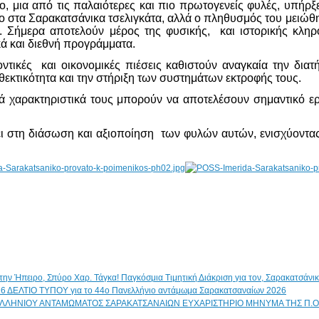
, μια από τις παλαιότερες και πιο πρωτογενείς φυλές, υπήρξε
λο στα Σαρακατσάνικα τσελιγκάτα, αλλά ο πληθυσμός του μειώθ
. Σήμερα αποτελούν μέρος της φυσικής, και ιστορικής κληρ
ά και διεθνή προγράμματα.
οντικές και οικονομικές πιέσεις καθιστούν αναγκαία την δ
εκτικότητα και την στήριξη των συστημάτων εκτροφής τους.
κά χαρακτηριστικά τους μπορούν να αποτελέσουν σημαντικό ε
 στη διάσωση και αξιοποίηση των φυλών αυτών, ενισχύοντας τ
Παγκόσμια Τιμητική Διάκριση για τον, Σαρακατσάν
ΔΕΛΤΙΟ ΤΥΠΟΥ για το 44ο Πανελλήνιο αντάμωμα Σαρακατσαναίων 2026
ΕΥΧΑΡΙΣΤΗΡΙΟ ΜΗΝΥΜΑ ΤΗΣ Π.Ο