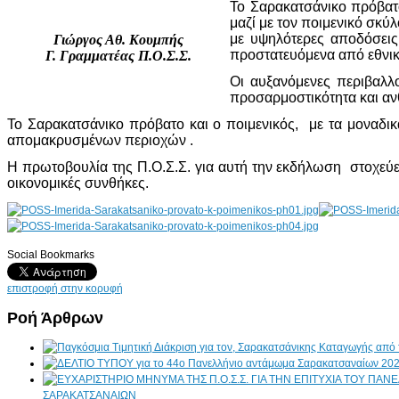
Το Σαρακατσάνικο πρόβατο
μαζί με τον ποιμενικό σκύ
με υψηλότερες αποδόσεις
Γιώργος Αθ. Κουμπής
προστατευόμενα από εθνικ
Γ. Γραμματέας Π.Ο.Σ.Σ.
Οι αυξανόμενες περιβαλλ
προσαρμοστικότητα και ανθ
Το Σαρακατσάνικο πρόβατο και ο ποιμενικός, με τα μοναδι
απομακρυσμένων περιοχών .
Η πρωτοβουλία της Π.Ο.Σ.Σ. για αυτή την εκδήλωση στοχεύει
οικονομικές συνθήκες.
Social Bookmarks
AdmirorGallery 4.5.0
, author/s
Vasiljevski
&
Kekeljevic
.
επιστροφή στην κορυφή
Ροή Άρθρων
ΣΑΡΑΚΑΤΣΑΝΑΙΩΝ