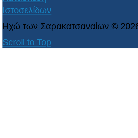
Ηχώ των Σαρακατσαναίων
©
202
Scroll to Top