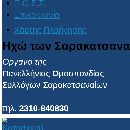
Π.Ο.Σ.Σ.
Επικοινωνία
Χάρτης Πλοήγησης
Ηχώ των Σαρακατσανα
Όργανο της
Π
ανελλήνιας
Ο
μοσπονδίας
Σ
υλλόγων
Σ
αρακατσαναίων
τηλ.
2310-840830