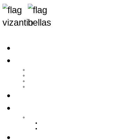
Αρχική
Αρθρογραφία
Τελευταία Νέα
Νέα Συλλόγων
Γενικά Άρθρα
Ειδήσεις - Σχόλια - Κοινωνικά
Ιστορίες Ζωής
Π.Ο.Σ.Σ.
Ιστορία Π.Ο.Σ.Σ.
Ιστορικό Ίδρυσης Π.Ο.Σ.Σ.
Βιογραφικό Π.Ο.Σ.Σ.
Χορηγοί