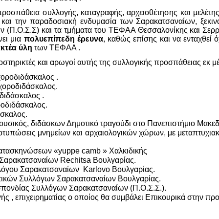
ροσπάθεια συλλογής, καταγραφής, αρχειοθέτησης και μελέτης τ
 και την παραδοσιακή ενδυμασία των Σαρακατσαναίων, ξεκιν
(Π.Ο.Σ.Σ) και τα τμήματα του ΤΕΦΑΑ Θεσσαλονίκης και Σερρώ
νει μια
πολυεπίπεδη έρευνα
, καθώς επίσης και να ενταχθεί
κτέα ύλη
των ΤΕΦΑΑ .
οστηρικτές και αρωγοί αυτής της συλλογικής προσπάθειας εκ μέρο
οροδιδάσκαλος .
χοροδιδάσκαλος.
ιδάσκαλος .
οδιδάσκαλος.
σκαλος.
υσικός, διδάσκων Δημοτικό τραγούδι στο Πανεπιστήμιο Μακεδο
αποτυπώσεις μνημείων και αρχαιολογικών χώρων, με μεταπτυχι
ν κατασκηνώσεων «yuppe camb » Χαλκιδικής
Σαρακατσαναίων Rechitsa Βουλγαρίας.
όγου Σαρακατσαναίων Karlovo Βουλγαρίας.
στικών Συλλόγων Σαρακατσαναίων Βουλγαρίας.
ονδίας Συλλόγων Σαρακατσαναίων (Π.Ο.Σ.Σ.).
ς , επιχειρηματίας ο οποίος θα συμβάλει Επικουρικά στην πρ