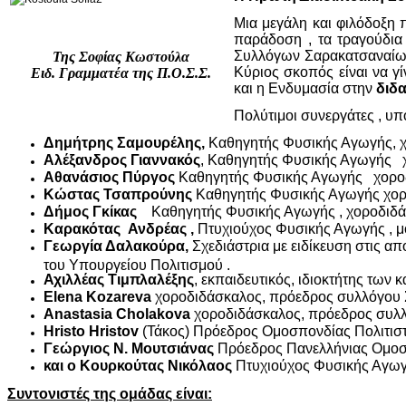
Μια μεγάλη και φιλόδοξη π
παράδοση , τα τραγούδια
Συλλόγων Σαρακατσαναίων 
Της Σοφίας Κωστούλα
Κύριος σκοπός είναι να γί
Ειδ. Γραμματέα της Π.Ο.Σ.Σ.
και η Ενδυμασία στην
διδα
Πολύτιμοι συνεργάτες , υπ
Δημήτρης Σαμουρέλης,
Καθηγητής Φυσικής Αγωγής, χ
Αλέξανδρος Γιαννακός
, Καθηγητής Φυσικής Αγωγής 
Αθανάσιος Πύργος
Καθηγητής Φυσικής Αγωγής χοροδ
Κώστας Τσαπρούνης
Καθηγητής Φυσικής Αγωγής χορ
Δήμος Γκίκας
Καθηγητής Φυσικής Αγωγής , χοροδιδά
Καρακότας Ανδρέας ,
Πτυχιούχος Φυσικής Αγωγής , μο
Γεωργία Δαλακούρα,
Σχεδιάστρια με ειδίκευση στις 
του Υπουργείου Πολιτισμού .
Αχιλλέας Τιμπλαλέξης
, εκπαιδευτικός, ιδιοκτήτης τω
Elena Kozareva
χοροδιδάσκαλος, πρόεδρος συλλόγου 
Anastasia Cholakova
χοροδιδάσκαλος, πρόεδρος συλλ
Hristo Hristov
(Τάκος) Πρόεδρος Ομοσπονδίας Πολιτι
Γεώργιος Ν. Μουτσιάνας
Πρόεδρος Πανελλήνιας Ομοσπ
και ο Κουρκούτας Νικόλαος
Πτυχιούχος Φυσικής Αγωγή
Συντονιστές της ομάδας είναι: