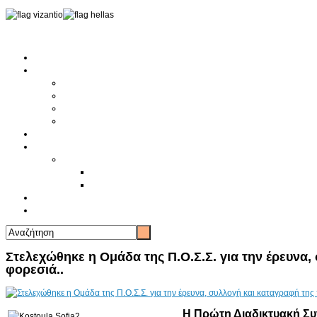
Αρχική
Αρθρογραφία
Τελευταία Νέα
Νέα Συλλόγων
Γενικά Άρθρα
Ειδήσεις - Σχόλια - Κοινωνικά
Ιστορίες Ζωής
Π.Ο.Σ.Σ.
Ιστορία Π.Ο.Σ.Σ.
Ιστορικό Ίδρυσης Π.Ο.Σ.Σ.
Βιογραφικό Π.Ο.Σ.Σ.
Χορηγοί
Επικοινωνία
Στελεχώθηκε η Ομάδα της Π.Ο.Σ.Σ. για την έρευνα
φορεσιά..
Η Πρώτη Διαδικτυακή Συ