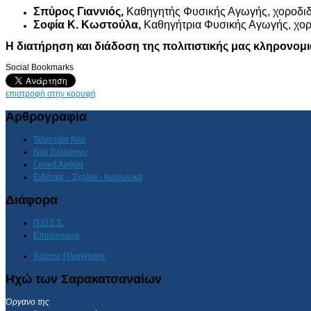
Σπύρος Γιαννιός,
Καθηγητής Φυσικής Αγωγής, χοροδιδ
Σοφία Κ. Κωστούλα,
Καθηγήτρια Φυσικής Αγωγής, χορο
Η διατήρηση και διάδοση της πολιτιστικής μας κληρονομι
Social Bookmarks
επιστροφή στην κορυφή
Αρθρογραφία
Τελευταία Νέα
Νέα Συλλόγων
Γενικά Άρθρα
Ειδήσεις - Σχόλια - Κοινωνικά
Διάφορα
Π.Ο.Σ.Σ.
Επικοινωνία
Χάρτης Πλοήγησης
Ηχώ των Σαρακατσαναίων
Όργανο της