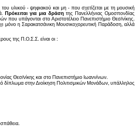
ου υλικού - ψηφιακού και μη - που σχετίζεται με τη μουσική
ά.
Πρόκειται για μια δράση
της Πανελλήνιας Ομοσπονδίας
ν που υπάγονται στο Αριστοτέλειο Πανεπιστήμιο Θεσ/νίκης.
 όχι μόνο η Σαρακατσάνικη Μουσικοχορευτική Παράδοση, αλλά
υς της Π.Ο.Σ.Σ. είναι οι :
νίας Θεσ/νίκης και στο Πανεπιστήμιο Ιωαννίνων.
ακό δίπλωμα στην Διοίκηση Πολιτισμικών Μονάδων, υπάλληλος
οσπάθεια.