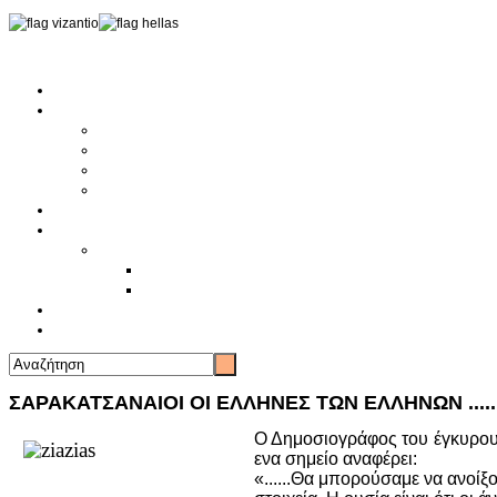
Αρχική
Αρθρογραφία
Τελευταία Νέα
Νέα Συλλόγων
Γενικά Άρθρα
Ειδήσεις - Σχόλια - Κοινωνικά
Ιστορίες Ζωής
Π.Ο.Σ.Σ.
Ιστορία Π.Ο.Σ.Σ.
Ιστορικό Ίδρυσης Π.Ο.Σ.Σ.
Βιογραφικό Π.Ο.Σ.Σ.
Χορηγοί
Επικοινωνία
ΣΑΡΑΚΑΤΣΑΝΑΙΟΙ ΟΙ ΕΛΛΗΝΕΣ ΤΩΝ ΕΛΛΗΝΩΝ .....
Ο Δημοσιογράφος του έγκυρου 
ενα σημείο αναφέρει:
«......Θα μπορούσαμε να ανοίξο