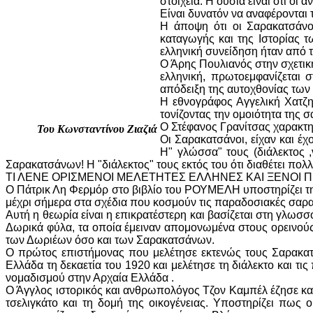
στοιχεία. Η ουσία είναι ότι οι
Είναι δυνατόν να αναφέρονται 
Η άποψη ότι οι Σαρακατσάνοι
καταγωγής και της Ιστορίας 
ελληνική συνείδηση ήταν από 
Ο Άρης Πουλιανός στην σχετικ
ελληνική, πρωτοεμφανίζεται
απόδειξη της αυτοχθονίας των
Η εθνογράφος Αγγελική Χατζη
τονίζοντας την ομοιότητα της 
Ο Στέφανος Γρανίτσας χαρακτη
Του Κωνσταντίνου Ζιαζιά
Οι Σαρακατσάνοι, είχαν και έχ
H" γλώσσα" τους (διάλεκτος ,
Σαρακατσάνων! Η "διάλεκτος" τους εκτός του ότι διαθέτει πολλ
ΤΙ ΛΕΝΕ ΟΡΙΣΜΕΝΟΙ ΜΕΛΕΤΗΤΕΣ ΕΛΛΗΝΕΣ ΚΑΙ ΞΕΝΟΙ Π
Ο Πάτρικ Λη Φερμόρ στο βιβλίο του ΡΟΥΜΕΛΗ υποστηρίζει τ
μέχρι σήμερα στα σχέδια που κοσμούν τις παραδοσιακές σαρ
Αυτή η θεωρία είναι η επικρατέστερη και βασίζεται στη γλωσ
Δωρικά φύλα, τα οποία έμειναν απομονωμένα στους ορεινούς
των Δωριέων όσο και των Σαρακατσάνων.
Ο πρώτος επιστήμονας που μελέτησε εκτενώς τους Σαρακατ
Ελλάδα τη δεκαετία του 1920 και μελέτησε τη διάλεκτο και τ
νομαδισμού στην Αρχαία Ελλάδα .
Ο Άγγλος ιστορικός και ανθρωπολόγος Τζον Καμπέλ έζησε και
τσελιγκάτο και τη δομή της οικογένειας. Υποστηρίζει πως 