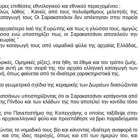
»
ωρες επιθέσεις εθνολογικού και εθνικού περιεχομένου ;
ελώς λάθος . Κανείς από τους πολυάριθμους μελετητές της
 καταγωγή τους Οι Σαρακατσάνοι δεν απέκτησαν στην πορεία
 αρχαιότερο λαό της Ευρώπης και πως η γλώσσα τους, αμιγώς
λώσσα ενώ υποστηρίζει πως οι Σαρακατσάνοι αποτελούν την
εωρίας "
την καταγωγή τους από νομαδικά φύλα της αρχαίας Ελλάδας,
.
ικές, Ομηρικές ρίζες), στα ήθη, τα έθιμα και τον τρόπο ζωής.
αι αυτή με την σειρά της την αρχαία ελληνική καταγωγή των
κή, όπως φαίνεται από τα ιδιαίτερα χαρακτηριστικά της.
 γεωμετρικά σχέδια της κεραμικής των Δωριέων διασώζονται
ακατσάνων υποστηρίζοντας ότι οι Σαρακατσάνοι κατάγονται από
ς Πίνδου και των κλάδων της που αποτελεί την κοιτίδα τόσο
 στο Πανεπιστήμιο της Κοπεγχάγης ο οποίος ταξίδεψε στην
ναι αρχαιοελληνικό φύλο και προσπάθησε να βρει παραδείγματα
τας το νομαδικό τους βίο και κάνοντας ιδιαίτερη αναφορά το
και στις ίδιες περιοχές, όπως και επί των ημερών του, και