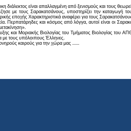
κη διάλεκτος είναι απαλλαγμένη από ξενισμούς και τους θεωρε
ζησε με τους Σαρακατσάνους, υποστηρίζει την καταγωγή του
ετρικής εποχής Χαρακτηριστικά αναφέρει για τους Σαρακατσάνο
ικία. Περπατάρηδες και κόσμος από λόγγα, αυτοί είναι οι Σαρα
 μετακίνηση».
ξης και Μοριακής Βιολογίας του Τμήματος Βιολογίας του AΠΘ
τα με τους υπόλοιπους Έλληνες.
νηρούς καιρούς για την χώρα μας ......