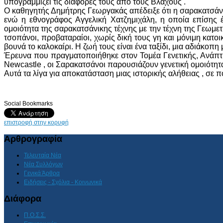
υπογραμμίζει τις διαφορές τους από τους Βλάχους .
Ο καθηγητής Δημήτρης Γεωργακάς απέδειξε ότι η σαρακατσάνι
ενώ η εθνογράφος Αγγελική Χατζημιχάλη, η οποία επίσης έ
ομοιότητα της σαρακατσάνικης τέχνης με την τέχνη της Γεωμ
τσοπάνοι, προβαταραίοι, χωρίς δική τους γη και μόνιμη κατο
βουνά το καλοκαίρι. Η ζωή τους είναι ένα ταξίδι, μια αδιάκοπη
Έρευνα που πραγματοποιήθηκε στον Τομέα Γενετικής, Ανάπτυ
Newcastle , οι Σαρακατσάνοι παρουσιάζουν γενετική ομοιότη
Αυτά τα λίγα για αποκατάσταση μιας ιστορικής αλήθειας , σε πο
Social Bookmarks
επιστροφή στην κορυφή
Αρθρογραφία
Τελευταία Νέα
Νέα Συλλόγων
Γενικά Άρθρα
Ειδήσεις - Σχόλια - Κοινωνικά
Διάφορα
Π.Ο.Σ.Σ.