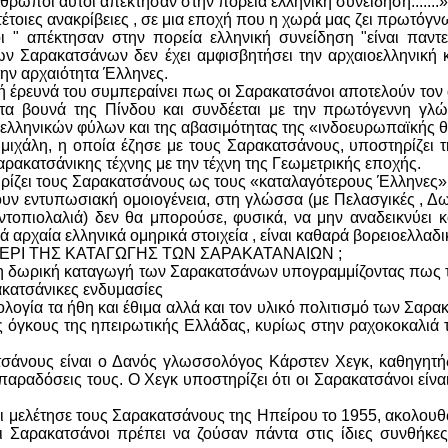
 άνθρωποι αυτοί απέκτησαν στην πορεία ελληνική συνείδηση.......
τέτοιες ανακρίβειες , σε μια εποχή που η χωρά μας ζει πρωτόγν
 " απέκτησαν στην πορεία ελληνική συνείδηση "είναι παντ
των Σαρακατσάνων δεν έχει αμφισβητήσει την αρχαιοελληνική
την αρχαιότητα Έλληνες.
ή έρευνά του συμπεραίνει πως οι Σαρακατσάνοι αποτελούν τον
 στα βουνά της Πίνδου και συνδέεται με την πρωτόγεννη γ
 ελληνικών φύλων και της αβασιμότητας της «ινδοευρωπαϊκής θ
μιχάλη, η οποία έζησε με τους Σαρακατσάνους, υποστηρίζει 
σαρακατσάνικης τέχνης με την τέχνη της Γεωμετρικής εποχής.
ρίζει τους Σαρακατσάνους ως τους «καταλαγότερους Έλληνες»
ουν εντυπωσιακή ομοιογένεια, στη γλώσσα (με Πελασγικές , Δωρ
ντοπιολαλιά) δεν θα μπορούσε, φυσικά, να μην αναδεικνύει κ
ά αρχαία ελληνικά ομηρικά στοιχεία , είναι καθαρά βορειοελλαδι
ΕΡΙ ΤΗΣ ΚΑΤΑΓΩΓΗΣ ΤΩΝ ΣΑΡΑΚΑΤΑΝΑΙΩΝ ;
η δωρική καταγωγή των Σαρακατσάνων υπογραμμίζοντας πως τα
ακατσάνικες ενδυμασίες
σολογία τα ήθη και έθιμα αλλά και τον υλικό πολιτισμό των Σαρ
 όγκους της ηπειρωτικής Ελλάδας, κυρίως στην ραχοκοκαλιά τη
σάνους είναι ο Δανός γλωσσολόγος Κάρστεν Χεγκ, καθηγητής
ις παραδόσεις τους. Ο Χεγκ υποστηρίζει ότι οι Σαρακατσάνοι εί
 μελέτησε τους Σαρακατσάνους της Ηπείρου το 1955, ακολουθών
οι Σαρακατσάνοι πρέπει να ζούσαν πάντα στις ίδιες συνθήκες 