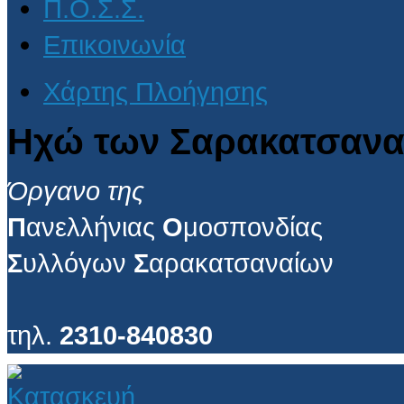
Π.Ο.Σ.Σ.
Επικοινωνία
Χάρτης Πλοήγησης
Ηχώ των Σαρακατσανα
Όργανο της
Π
ανελλήνιας
Ο
μοσπονδίας
Σ
υλλόγων
Σ
αρακατσαναίων
τηλ.
2310-840830