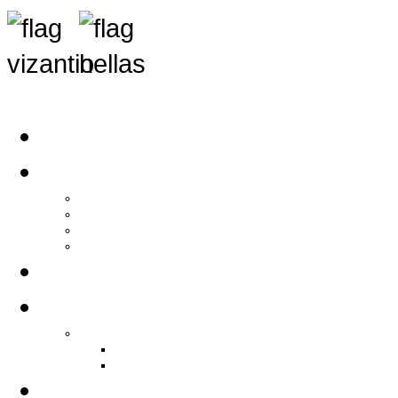
Αρχική
Αρθρογραφία
Τελευταία Νέα
Νέα Συλλόγων
Γενικά Άρθρα
Ειδήσεις - Σχόλια - Κοινωνικά
Ιστορίες Ζωής
Π.Ο.Σ.Σ.
Ιστορία Π.Ο.Σ.Σ.
Ιστορικό Ίδρυσης Π.Ο.Σ.Σ.
Βιογραφικό Π.Ο.Σ.Σ.
Χορηγοί