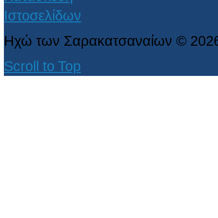
Ηχώ των Σαρακατσαναίων
©
202
Scroll to Top