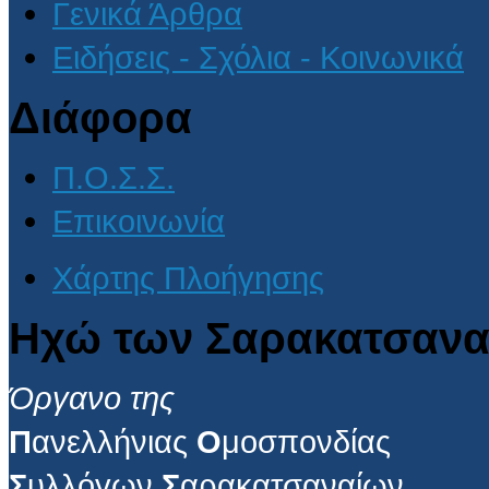
Γενικά Άρθρα
Ειδήσεις - Σχόλια - Κοινωνικά
Διάφορα
Π.Ο.Σ.Σ.
Επικοινωνία
Χάρτης Πλοήγησης
Ηχώ των Σαρακατσανα
Όργανο της
Π
ανελλήνιας
Ο
μοσπονδίας
Σ
υλλόγων
Σ
αρακατσαναίων