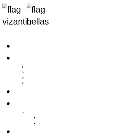
Αρχική
Αρθρογραφία
Τελευταία Νέα
Νέα Συλλόγων
Γενικά Άρθρα
Ειδήσεις - Σχόλια - Κοινωνικά
Ιστορίες Ζωής
Π.Ο.Σ.Σ.
Ιστορία Π.Ο.Σ.Σ.
Ιστορικό Ίδρυσης Π.Ο.Σ.Σ.
Βιογραφικό Π.Ο.Σ.Σ.
Χορηγοί