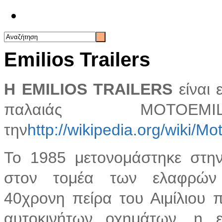
Επικοινωνία
Εmilios Trailers
Η EMILIOS TRAILERS
είναι 
παλαιάς MOTOEM
την
http://wikipedia.org/wiki/Mo
Το 1985 μετονομάστηκε στην
στον τομέα των ελαφρών 
40χρονη πείρα του Αιμίλιου
αυτοκινήτων οχημάτων, η ετ