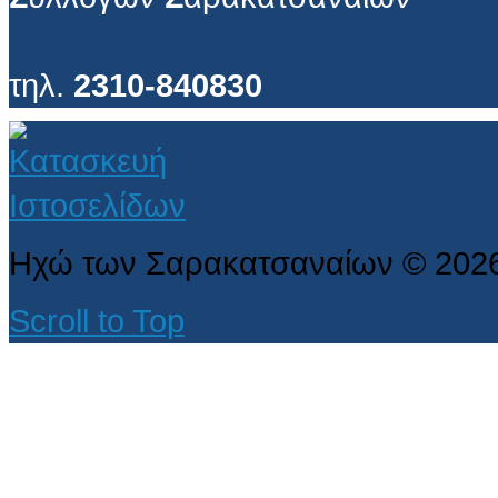
τηλ.
2310-840830
Ηχώ των Σαρακατσαναίων
©
202
Scroll to Top