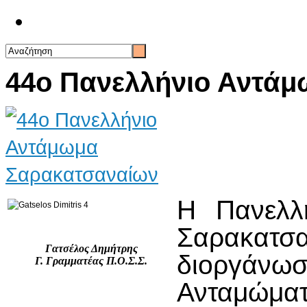
Επικοινωνία
44ο Πανελλήνιο Αντά
Η Πανελλ
Σαρακατ
Γατσέλος Δημήτρης
διοργάνω
Γ. Γραμματέας Π.Ο.Σ.Σ.
Ανταμώματ