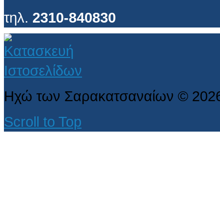
τηλ.
2310-840830
Ηχώ των Σαρακατσαναίων
©
202
Scroll to Top