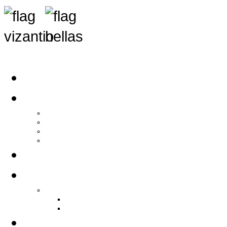
Αρχική
Αρθρογραφία
Τελευταία Νέα
Νέα Συλλόγων
Γενικά Άρθρα
Ειδήσεις - Σχόλια - Κοινωνικά
Ιστορίες Ζωής
Π.Ο.Σ.Σ.
Ιστορία Π.Ο.Σ.Σ.
Ιστορικό Ίδρυσης Π.Ο.Σ.Σ.
Βιογραφικό Π.Ο.Σ.Σ.
Χορηγοί