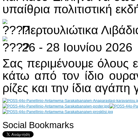
υπαίθρια πολιτιστική εκ
Περτουλιώτικα Λιβάδι
26 - 28 Ιουνίου 2026
Σας περιμένουμε όλους ε
κάτω από τον ίδιο ουρανό,
ρίζες και την ίδια αγάπη
Social Bookmarks
AdmirorGallery 4.5.0
, author/s
Vasiljevski
&
Kekeljevic
.