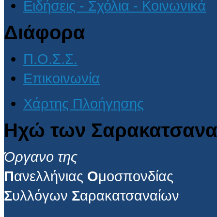
Ειδήσεις - Σχόλια - Κοινωνικά
Διάφορα
Π.Ο.Σ.Σ.
Επικοινωνία
Χάρτης Πλοήγησης
Ηχώ των Σαρακατσανα
Όργανο της
Π
ανελλήνιας
Ο
μοσπονδίας
Σ
υλλόγων
Σ
αρακατσαναίων