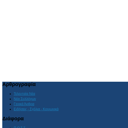
Αρθρογραφία
Τελευταία Νέα
Νέα Συλλόγων
Γενικά Άρθρα
Ειδήσεις - Σχόλια - Κοινωνικά
Διάφορα
Π.Ο.Σ.Σ.