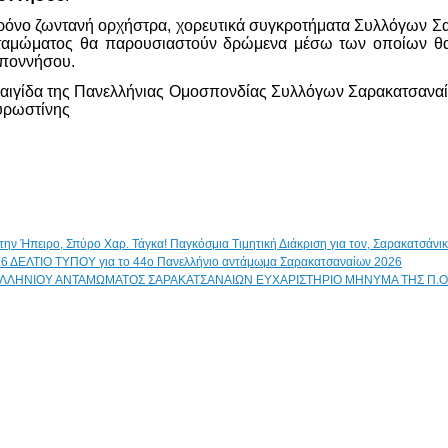
όνο ζωντανή ορχήστρα, χορευτικά συγκροτήματα Συλλόγων Σαρ
νταμώματος θα παρουσιαστούν δρώμενα μέσω των οποίων θα 
οποννήσου.
 αιγίδα της Πανελλήνιας Ομοσπονδίας Συλλόγων Σαρακατσαναί
υρωστίνης
Παγκόσμια Τιμητική Διάκριση για τον, Σαρακατσάν
ΔΕΛΤΙΟ ΤΥΠΟΥ για το 44ο Πανελλήνιο αντάμωμα Σαρακατσαναίων 2026
ΕΥΧΑΡΙΣΤΗΡΙΟ ΜΗΝΥΜΑ ΤΗΣ Π.Ο