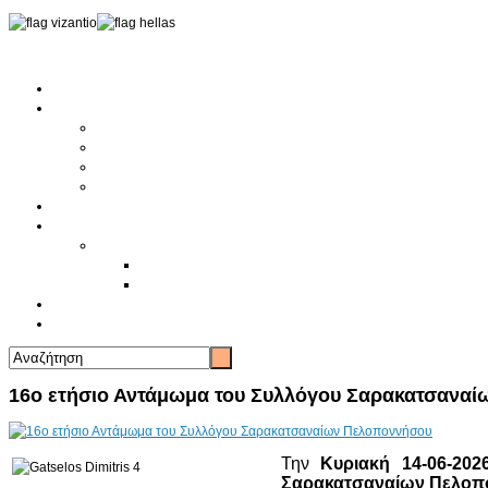
Αρχική
Αρθρογραφία
Τελευταία Νέα
Νέα Συλλόγων
Γενικά Άρθρα
Ειδήσεις - Σχόλια - Κοινωνικά
Ιστορίες Ζωής
Π.Ο.Σ.Σ.
Ιστορία Π.Ο.Σ.Σ.
Ιστορικό Ίδρυσης Π.Ο.Σ.Σ.
Βιογραφικό Π.Ο.Σ.Σ.
Χορηγοί
Επικοινωνία
16ο ετήσιο Αντάμωμα του Συλλόγου Σαρακατσανα
Την
Κυριακή 14-06-202
Σαρακατσαναίων Πελοπ