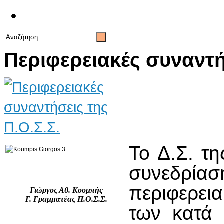
Επικοινωνία
Περιφερειακές συναντήσ
Το Δ.Σ. τη
συνεδρία
περιφερει
Γιώργος Αθ. Κουμπής
Γ. Γραμματέας Π.Ο.Σ.Σ.
των κατά