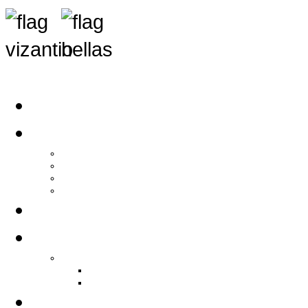
Αρχική
Αρθρογραφία
Τελευταία Νέα
Νέα Συλλόγων
Γενικά Άρθρα
Ειδήσεις - Σχόλια - Κοινωνικά
Ιστορίες Ζωής
Π.Ο.Σ.Σ.
Ιστορία Π.Ο.Σ.Σ.
Ιστορικό Ίδρυσης Π.Ο.Σ.Σ.
Βιογραφικό Π.Ο.Σ.Σ.
Χορηγοί