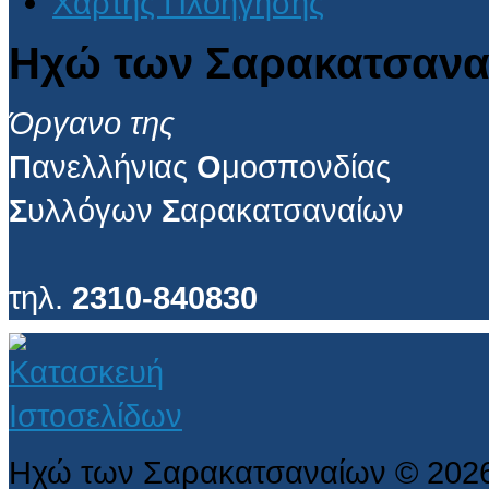
Χάρτης Πλοήγησης
Ηχώ των Σαρακατσανα
Όργανο της
Π
ανελλήνιας
Ο
μοσπονδίας
Σ
υλλόγων
Σ
αρακατσαναίων
τηλ.
2310-840830
Ηχώ των Σαρακατσαναίων
©
202